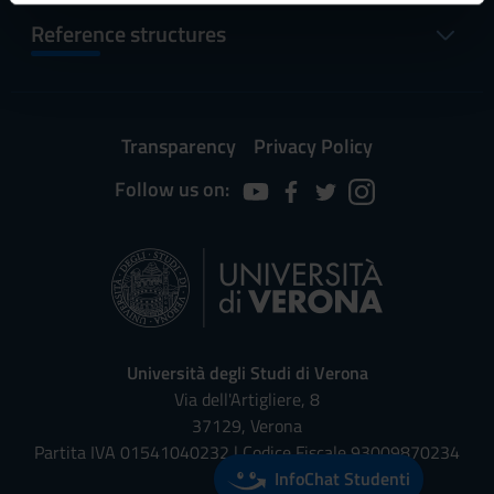
informazioni sul modo in cui utilizzi il nostro sito con i
Reference structures
nostri partner che si occupano di analisi dei dati web,
pubblicità e social media, i quali potrebbero combinarle
con altre informazioni che hai fornito loro o che hanno
raccolto dal tuo utilizzo dei loro servizi.
Transparency
Privacy Policy
Follow us on:
Università degli Studi di Verona
Via dell'Artigliere, 8
37129, Verona
Partita IVA 01541040232 | Codice Fiscale 93009870234
InfoChat Studenti