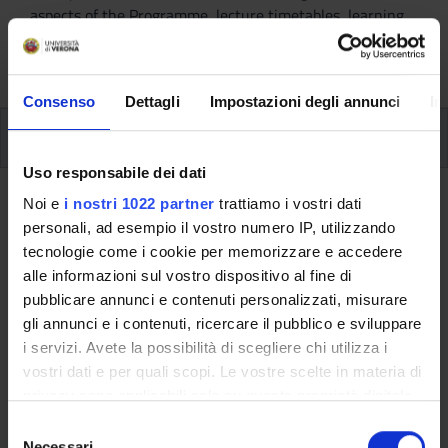
aspects of the Programme, lecture timetables, learning
activities and useful contact details for your time at the
University, from enrolment to graduation.
Consenso
Dettagli
Impostazioni degli annunci
In
Modules
Uso responsabile dei dati
Back to the study plan
Noi e
i nostri 1022 partner
trattiamo i vostri dati
personali, ad esempio il vostro numero IP, utilizzando
tecnologie come i cookie per memorizzare e accedere
Back to the modules per semester
alle informazioni sul vostro dispositivo al fine di
Hystory of Christianity and of the
pubblicare annunci e contenuti personalizzati, misurare
gli annunci e i contenuti, ricercare il pubblico e sviluppare
Churches (m)
i servizi. Avete la possibilità di scegliere chi utilizza i
vostri dati e per quali scopi. Le vostre scelte in materia di
Teaching code
Credits
privacy sono applicabili solo su questa proprietà digitale
4S000025
6
in cui avete effettuato le vostre scelte. È possibile
S
The course is given by
Medieval History, History of
modificare o revocare il proprio consenso in qualsiasi
Necessari