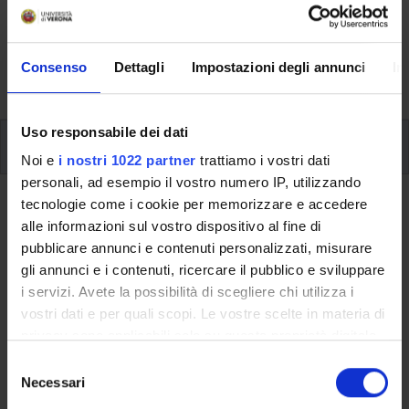
Here you can find information on the organisational
aspects of the Programme, lecture timetables, learning
activities and useful contact details for your time at the
Consenso
Dettagli
Impostazioni degli annunci
In
University, from enrolment to graduation.
Uso responsabile dei dati
Modules
Noi e
i nostri 1022 partner
trattiamo i vostri dati
personali, ad esempio il vostro numero IP, utilizzando
tecnologie come i cookie per memorizzare e accedere
Back to the study plan
alle informazioni sul vostro dispositivo al fine di
pubblicare annunci e contenuti personalizzati, misurare
Back to the modules per semester
gli annunci e i contenuti, ricercare il pubblico e sviluppare
i servizi. Avete la possibilità di scegliere chi utilizza i
Transport and Logistics Law
vostri dati e per quali scopi. Le vostre scelte in materia di
privacy sono applicabili solo su questa proprietà digitale
Teaching code
Credits
in cui avete effettuato le vostre scelte. È possibile
4S00315
6
S
modificare o revocare il proprio consenso in qualsiasi
Necessari
e
The course is given by
Transport and Logistics Law
momento dalla Dichiarazione sui cookie o facendo clic
l