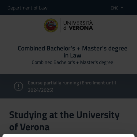
Department of Law
ENG
Combined Bachelor's + Master's degree
in Law
Combined Bachelor's + Master's degree
Course partially running (Enrollment until
2024/2025)
Studying at the University
of Verona