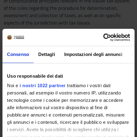
of constitutional principles relevant in the Italian tax system,
of the rules regarding the procedure for determination,
assessment and collection of taxes, as well as on specific
aspects of the jurisdiction with tax issues.
Program
FIRST PART
I. Taxes and tax regulations: classification of taxes; sources;
Consenso
Dettagli
Impostazioni degli annunci
In
interpretation of the rules; effectiveness of the tax laws in
time and space.
II. Duties and foundamental rights in the tax system the
Uso responsabile dei dati
declaration; the payment obligations; rights to deductions and
Noi e
i nostri 1022 partner
trattiamo i vostri dati
deductions; tax credits and options.
personali, ad esempio il vostro numero IP, utilizzando
III. Duties and rights of tax system: accounting requirements;
tecnologie come i cookie per memorizzare e accedere
the right and duty to operate the withholding tax and
alle informazioni sul vostro dispositivo al fine di
replacement; the right and duty of revenge.
pubblicare annunci e contenuti personalizzati, misurare
IV. Rules of performances in fiscal field: the principle of
gli annunci e i contenuti, ricercare il pubblico e sviluppare
unavailability of the tax; the discipline of performance;
i servizi. Avete la possibilità di scegliere chi utilizza i
solidarity; compensation.
vostri dati e per quali scopi. Le vostre scelte in materia di