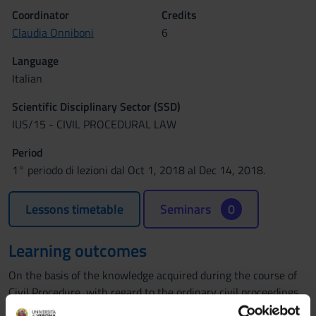
Coordinator
Credits
Claudia Onniboni
6
Language
Italian
Scientific Disciplinary Sector (SSD)
IUS/15 - CIVIL PROCEDURAL LAW
Period
1° periodo di lezioni dal Oct 1, 2018 al Dec 14, 2018.
Lessons timetable
Seminars
0
Learning outcomes
On the basis of the knowledge acquired during the course of
Civil Procedure, with regard to the ordinary civil proceedings,
the course aims at examining the special proceedings covered