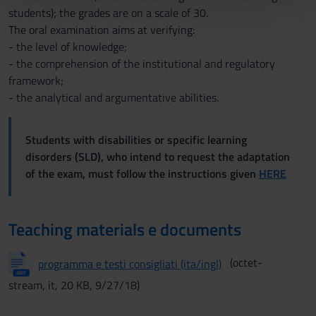
pubblicità e social media, i quali potrebbero combinarle
students); the grades are on a scale of 30.
con altre informazioni che hai fornito loro o che hanno
The oral examination aims at verifying:
raccolto dal tuo utilizzo dei loro servizi.
- the level of knowledge;
- the comprehension of the institutional and regulatory
framework;
- the analytical and argumentative abilities.
Students with disabilities or specific learning
disorders (SLD), who intend to request the adaptation
of the exam, must follow the instructions given
HERE
Teaching materials e documents
(octet-
programma e testi consigliati (ita/ingl)
stream, it, 20 KB, 9/27/18)