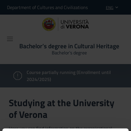
Department of Cultures and Civilizations
ENG
Bachelor’s degree in Cultural Heritage
Bachelor's degree
Course partially running (Enrollment until
2024/2025)
Studying at the University
of Verona
Here you can find information on the organisational