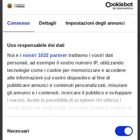
aspects of the Programme, lecture timetables, learning
activities and useful contact details for your time at the
University, from enrolment to graduation.
Consenso
Dettagli
Impostazioni degli annunci
In
Modules
Uso responsabile dei dati
Noi e
i nostri 1022 partner
trattiamo i vostri dati
personali, ad esempio il vostro numero IP, utilizzando
Back to the study plan
tecnologie come i cookie per memorizzare e accedere
alle informazioni sul vostro dispositivo al fine di
Back to the modules per semester
pubblicare annunci e contenuti personalizzati, misurare
gli annunci e i contenuti, ricercare il pubblico e sviluppare
History of the Ancient Near East (i)
i servizi. Avete la possibilità di scegliere chi utilizza i
vostri dati e per quali scopi. Le vostre scelte in materia di
Teaching code
Credits
privacy sono applicabili solo su questa proprietà digitale
4S01261
6
in cui avete effettuato le vostre scelte. È possibile
S
The course is given by
History of the Ancient Near East (i+p) -
modificare o revocare il proprio consenso in qualsiasi
Necessari
e
Modulo: I MODULO PARTE (I)
(2019/2020) - Bachelor’s degree
momento dalla Dichiarazione sui cookie o facendo clic
l