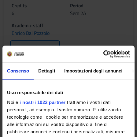
Credits
Period
6
Sem 2A
Academic staff
Enrico Dal Pozzolo
Lessons timetable
Consenso
Dettagli
Impostazioni degli annunci
In
II MODULO PARTE (P)
Credits
Period
Uso responsabile dei dati
6
Sem 2B
Noi e
i nostri 1022 partner
trattiamo i vostri dati
Academic staff
personali, ad esempio il vostro numero IP, utilizzando
Enrico Dal Pozzolo
tecnologie come i cookie per memorizzare e accedere
alle informazioni sul vostro dispositivo al fine di
Lessons timetable
pubblicare annunci e contenuti personalizzati, misurare