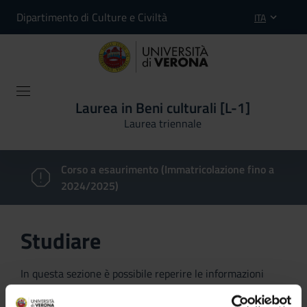
Dipartimento di Culture e Civiltà
ITA
Laurea in Beni culturali [L-1]
Laurea triennale
Corso a esaurimento (Immatricolazione fino a
2024/2025)
Studiare
In questa sezione è possibile reperire le informazioni
riguardanti l'organizzazione pratica del corso, lo
svolgimento delle attività didattiche, le opportunità