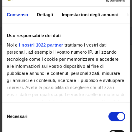
formative e i contatti utili durante tutto il percorso di
studi, fino al conseguimento del titolo finale.
Consenso
Dettagli
Impostazioni degli annunci
In
Insegnamenti
Uso responsabile dei dati
Noi e
i nostri 1022 partner
trattiamo i vostri dati
personali, ad esempio il vostro numero IP, utilizzando
Ritorna al piano didattico
tecnologie come i cookie per memorizzare e accedere
alle informazioni sul vostro dispositivo al fine di
Antichità romane (i) (Sarà attivato
pubblicare annunci e contenuti personalizzati, misurare
nell'A.A. 2021/2022)
gli annunci e i contenuti, ricercare il pubblico e sviluppare
i servizi. Avete la possibilità di scegliere chi utilizza i
Codice insegnamento
Crediti
vostri dati e per quali scopi. Le vostre scelte in materia di
4S02193
6
privacy sono applicabili solo su questa proprietà digitale
in cui avete effettuato le vostre scelte. È possibile
Settore Scientifico Disciplinare (SSD)
S
modificare o revocare il proprio consenso in qualsiasi
Necessari
L-ANT/03 - STORIA ROMANA
e
momento dalla Dichiarazione sui cookie o facendo clic
l
sull'icona di attivazione della privacy.
e