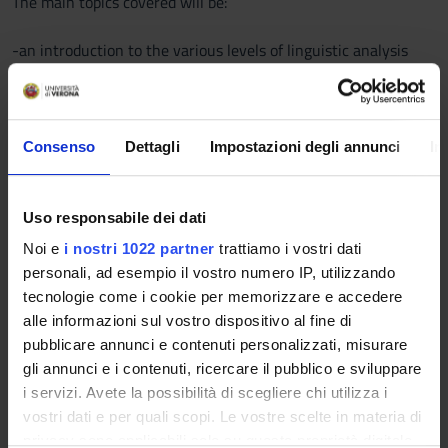
The main topics covered will be:
-an introduction to the various levels of linguistic analysis
- the domain of phonetics and phonology
- the domain of morphology (word structure an word
formation processes)
- the domain of semantics (sense relations, levels of meaning,
Consenso
Dettagli
Impostazioni degli annunci
In
the English lexicon, resources for the study of the English
Lexicon)
Uso responsabile dei dati
READING LIST
Noi e
i nostri 1022 partner
trattiamo i vostri dati
Ballard, K. (2002) The Frameworks of English, Basingstoke,
personali, ad esempio il vostro numero IP, utilizzando
Palgrave (Ch. 2, 3, 4, 5, 6, 7 , 9, 10, 11.2 word stress)
tecnologie come i cookie per memorizzare e accedere
(alternatively) Plag Ingo et al., 2007, Introduction to English
alle informazioni sul vostro dispositivo al fine di
Linguistics, Berlin, Mouton De Gruyter [Capitoli 1, 2 (solo fino
pubblicare annunci e contenuti personalizzati, misurare
a 2.4), 3, 4 e 5];
gli annunci e i contenuti, ricercare il pubblico e sviluppare
Roach, P. (1991) English Phonetics and Phonology. A practical
i servizi. Avete la possibilità di scegliere chi utilizza i
course. Cambridge, CambridgeUniversity Press
vostri dati e per quali scopi. Le vostre scelte in materia di
privacy sono applicabili solo su questa proprietà digitale