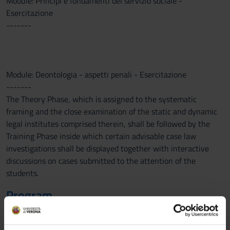
Module: Principi e fondamenti del servizio sociale -
Esercitazione
-------
Module: Deontologia - aspetti penali - Esercitazione
-------
The Theory Phase, which is assigned to the systematic
framing and the close examination of the static and dynamic
legal institutes comprised therein, shall be followed by the
Training Phase inside which certain advisable case law
investigations shall be displayed together with interactive
discussions on cases submitted to the attention of the
students.
Program
Module: Deontologia - aspetti penali - Teoria
-------