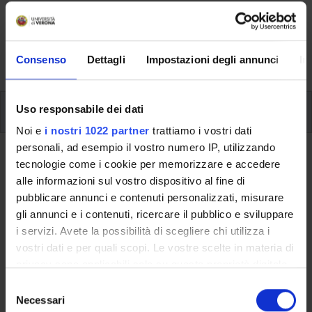
Here you can find information on the organisational
aspects of the Programme, lecture timetables, learning
activities and useful contact details for your time at the
University, from enrolment to graduation.
Consenso
Dettagli
Impostazioni degli annunci
In
Modules
Uso responsabile dei dati
Noi e
i nostri 1022 partner
trattiamo i vostri dati
personali, ad esempio il vostro numero IP, utilizzando
Back to the study plan
tecnologie come i cookie per memorizzare e accedere
alle informazioni sul vostro dispositivo al fine di
Back to the modules per semester
pubblicare annunci e contenuti personalizzati, misurare
gli annunci e i contenuti, ricercare il pubblico e sviluppare
Russian for publishing
i servizi. Avete la possibilità di scegliere chi utilizza i
vostri dati e per quali scopi. Le vostre scelte in materia di
Teaching code
Credits
privacy sono applicabili solo su questa proprietà digitale
4S02886
6
in cui avete effettuato le vostre scelte. È possibile
S
modificare o revocare il proprio consenso in qualsiasi
Necessari
e
The course is given by
Varieties of the Russian language 1 -