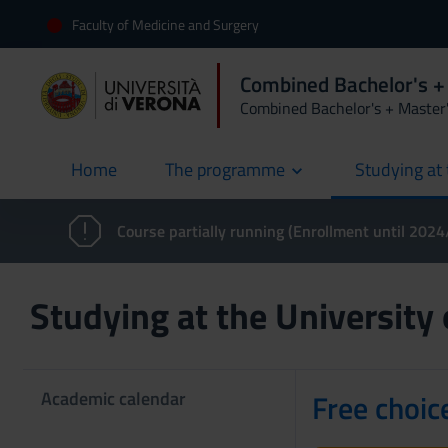
Faculty of Medicine and Surgery
Combined Bachelor's +
Combined Bachelor's + Master
Home
The programme
Studying at 
current
Course partially running (Enrollment until 202
Studying at the University
Academic calendar
Free choic