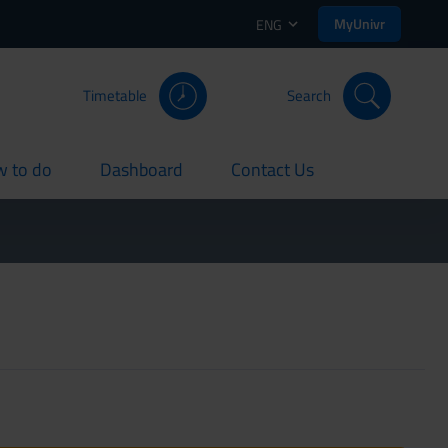
MyUnivr
ENG
Timetable
Search
 to do
Dashboard
Contact Us
rent
current
current