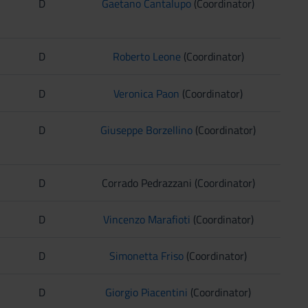
D
Gaetano Cantalupo
(Coordinator)
D
Roberto Leone
(Coordinator)
D
Veronica Paon
(Coordinator)
D
Giuseppe Borzellino
(Coordinator)
D
Corrado Pedrazzani (Coordinator)
D
Vincenzo Marafioti
(Coordinator)
D
Simonetta Friso
(Coordinator)
D
Giorgio Piacentini
(Coordinator)