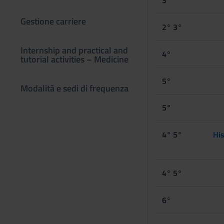
3°
Gestione carriere
2° 3°
Internship and practical and
4°
tutorial activities – Medicine
5°
Modalità e sedi di frequenza
5°
4° 5°
His
4° 5°
6°