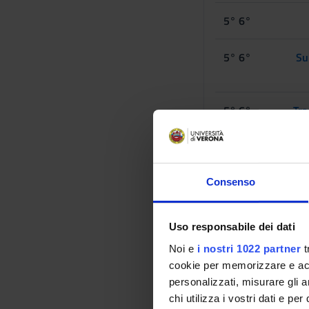
5° 6°
5° 6°
Su
5° 6°
Tra
5° 6°
5° 6°
Consenso
Uso responsabile dei dati
5° 6°
Noi e
i nostri 1022 partner
t
cookie per memorizzare e acce
5° 6°
personalizzati, misurare gli an
chi utilizza i vostri dati e pe