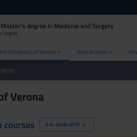
 Master's degree in Medicine and Surgery
's degree
the University of Verona
How to enrol
How
cur
4/2025)
 of Verona
e courses
A.A. 2018/2019