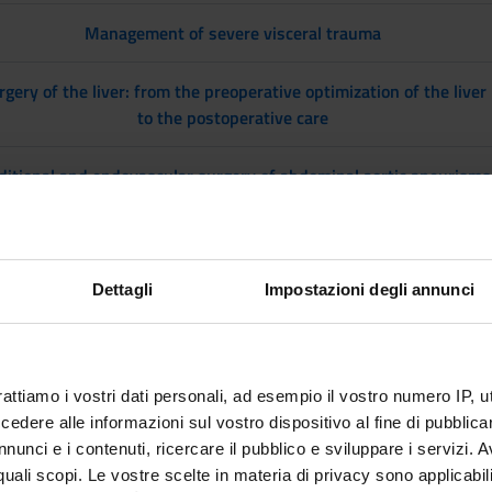
Management of severe visceral trauma
rgery of the liver: from the preoperative optimization of the liver
to the postoperative care
ditional and endovascular surgery of abdominal aortic aneurisms
Literature search using PubMed
Multiple Sclerosis and demyelinating diseases of the central
Dettagli
Impostazioni degli annunci
nervous system: from diagnosis to therapy
Uncommon pancreatic neoplasms
rattiamo i vostri dati personali, ad esempio il vostro numero IP, 
dere alle informazioni sul vostro dispositivo al fine di pubblica
Extracorporeal life support
nunci e i contenuti, ricercare il pubblico e sviluppare i servizi. A
r quali scopi. Le vostre scelte in materia di privacy sono applicabi