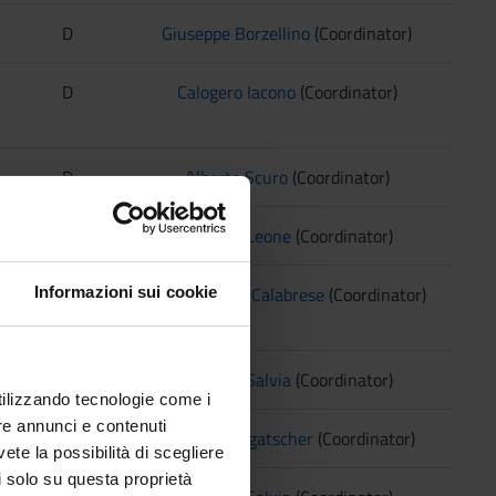
D
Giuseppe Borzellino
(Coordinator)
D
Calogero Iacono
(Coordinator)
D
Alberto Scuro
(Coordinator)
D
Roberto Leone
(Coordinator)
D
Massimiliano Calabrese
(Coordinator)
Informazioni sui cookie
D
Roberto Salvia
(Coordinator)
utilizzando tecnologie come i
re annunci e contenuti
D
Alessio Rungatscher
(Coordinator)
vete la possibilità di scegliere
li solo su questa proprietà