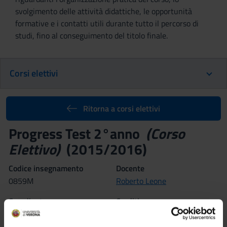
svolgimento delle attività didattiche, le opportunità
formative e i contatti utili durante tutto il percorso di
studi, fino al conseguimento del titolo finale.
Corsi elettivi
Ritorna a corsi elettivi
Progress Test 2°anno
(Corso
Elettivo)
(2015/2016)
Codice insegnamento
Docente
0859M
Roberto Leone
Coordinatore
Crediti
Roberto Leone
0,5