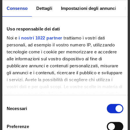
Lingua di erogazione
Consenso
Dettagli
Impostazioni degli annunci
In
Italiano
Settore Scientifico Disciplinare (SSD)
Uso responsabile dei dati
- - -
Noi e
i nostri 1022 partner
trattiamo i vostri dati
Periodo
personali, ad esempio il vostro numero IP, utilizzando
Corsi elettivi 1° semestre dal 12 ott 2015 al 18 dic 2015.
tecnologie come i cookie per memorizzare e accedere
alle informazioni sul vostro dispositivo al fine di
Seminari
0
pubblicare annunci e contenuti personalizzati, misurare
gli annunci e i contenuti, ricercare il pubblico e sviluppare
Obiettivi formativi
i servizi. Avete la possibilità di scegliere chi utilizza i
vostri dati e per quali scopi. Le vostre scelte in materia di
__________________________________________
privacy sono applicabili solo su questa proprietà digitale
__________________________________________
in cui avete effettuato le vostre scelte. È possibile
S
__________________
modificare o revocare il proprio consenso in qualsiasi
Necessari
e
momento dalla Dichiarazione sui cookie o facendo clic
Modalità d'esame
l
sull'icona di attivazione della privacy.
e
Preferenze
idoneità basata sulla frequenza