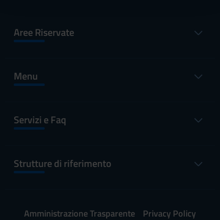
con altre informazioni che hai fornito loro o che hanno
raccolto dal tuo utilizzo dei loro servizi.
Aree Riservate
Menu
Servizi e Faq
Strutture di riferimento
Amministrazione Trasparente
Privacy Policy