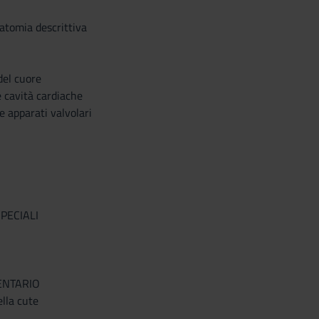
atomia descrittiva
del cuore
 cavità cardiache
e apparati valvolari
SPECIALI
ENTARIO
ella cute