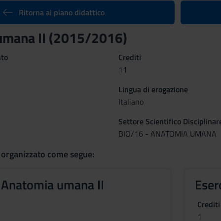
Ritorna al piano didattico
umana II (2015/2016)
nto
Crediti
11
Lingua di erogazione
Italiano
Settore Scientifico Disciplinar
BIO/16 - ANATOMIA UMANA
 organizzato come segue:
i Anatomia umana II
Eser
Crediti
1