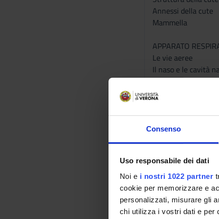
Annessi della cute
Mammella
APPARATO RESPIR
Le vie aeree
Il naso e le cavità na
La laringe
Trachea e bronchi
Il polmone
La pleure
Consenso
MEDIASTINO
Limiti e contenuto
Uso responsabile dei dati
APPARATO DIGERE
Noi e
i nostri 1022 partner
t
Canale alimentare
cookie per memorizzare e acce
Cavità orale
personalizzati, misurare gli an
Vestibolo della bocc
chi utilizza i vostri dati e pe