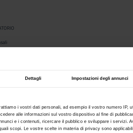
ATORIO
sali
Dettagli
Impostazioni degli annunci
NTE
rattiamo i vostri dati personali, ad esempio il vostro numero IP, 
dere alle informazioni sul vostro dispositivo al fine di pubblica
nunci e i contenuti, ricercare il pubblico e sviluppare i servizi. A
a
r quali scopi. Le vostre scelte in materia di privacy sono applicabi