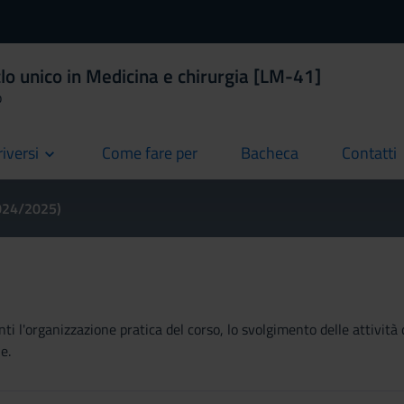
lo unico in Medicina e chirurgia [LM-41]
o
riversi
Come fare per
Bacheca
Contatti
current
current
current
2024/2025)
ti l'organizzazione pratica del corso, lo svolgimento delle attività 
e.