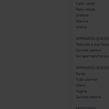
s
Calici renali
e
Pelvi renale
n
Uretere
s
Vescica
o
Uretra
APPARATO GENITA
Testicolo e sue ton
Genitali esterni
Vie spermatiche ed 
APPARATO GENITA
Ovaie
Tube uterine
Utero
Vagina
Genitali esterni
PERITONEO