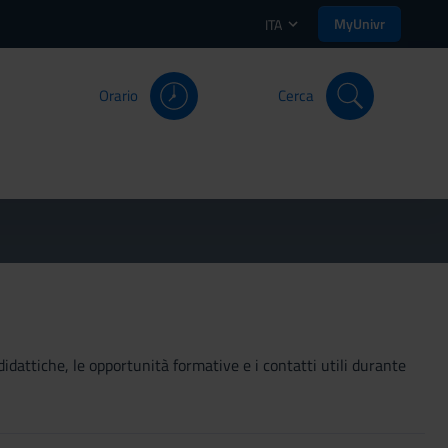
MyUnivr
ITA
Orario
Cerca
didattiche, le opportunità formative e i contatti utili durante