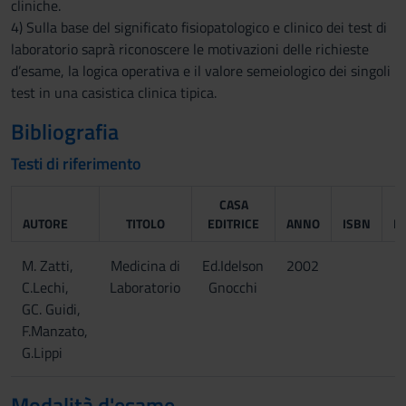
cliniche.
4) Sulla base del significato fisiopatologico e clinico dei test di
laboratorio saprà riconoscere le motivazioni delle richieste
d’esame, la logica operativa e il valore semeiologico dei singoli
test in una casistica clinica tipica.
Bibliografia
Testi di riferimento
CASA
AUTORE
TITOLO
EDITRICE
ANNO
ISBN
N
M. Zatti,
Medicina di
Ed.Idelson
2002
C.Lechi,
Laboratorio
Gnocchi
GC. Guidi,
F.Manzato,
G.Lippi
Modalità d'esame