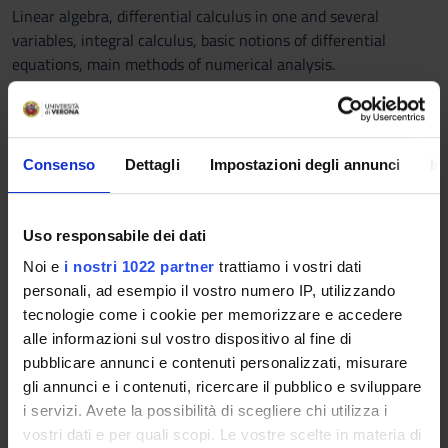
Linear algebra, differential calculus in one and several
variables, integral calculus, basic notions of differential
equations, main methods of numerical analysis.
Program
The course will discuss the following topics:
* Boundary Value Problems: Finite Difference methods, Finite
Consenso
Dettagli
Impostazioni degli annunci
In
Elements, introduction to Spectral Methods (collocation,
discrete Fourier Transform, Galerkin)
* Ordinary Differential Equations: numerical methods for
Uso responsabile dei dati
initial value problems, step methods (theta method, variable
Noi e
i nostri 1022 partner
trattiamo i vostri dati
stepsize Runge-Kutta, introduction to Exponential
personali, ad esempio il vostro numero IP, utilizzando
Integrators) and multistep, stability, absolute stability.
tecnologie come i cookie per memorizzare e accedere
* Partial Differential Equations: basic properties of some of the
alle informazioni sul vostro dispositivo al fine di
classical PDEs (Laplace, Heat and Transport), the Method of
pubblicare annunci e contenuti personalizzati, misurare
Lines.
gli annunci e i contenuti, ricercare il pubblico e sviluppare
It is expected that there will be a tutor to help with the
i servizi. Avete la possibilità di scegliere chi utilizza i
correction of assigned exercises and with the Laboratory
vostri dati e per quali scopi. Le vostre scelte in materia di