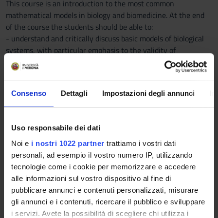
This course is an introduction to the most common
mathematical models in biology and biomedicine. At the end
of the course the students should be able to:
- understand and critically discuss basic models of biological
systems, with particular emphasis to the validity of
assumptions and of model parameters;
- model simple phenomena, analyze them (numerically and/or
analytically), and understand the effect of parameters;
Consenso
Dettagli
Impostazioni degli annunci
In
- compare the predictions given by the models with
experimental data;
- communicate results in interdisciplinary teams
Uso responsabile dei dati
Program
Noi e
i nostri 1022 partner
trattiamo i vostri dati
personali, ad esempio il vostro numero IP, utilizzando
Part A - dott. Simone Zuccher
tecnologie come i cookie per memorizzare e accedere
alle informazioni sul vostro dispositivo al fine di
Different mathematical models in biology will be presented.
pubblicare annunci e contenuti personalizzati, misurare
They are divided into discrete and continuous ones each of
gli annunci e i contenuti, ricercare il pubblico e sviluppare
which can be further divided into scalar or vectorial.
i servizi. Avete la possibilità di scegliere chi utilizza i
Theoretical results will be recalled (not proved because