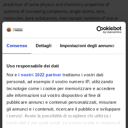
prediction of some physics and chemistry properties of
systems of increasing complexity: single atoms, ions,
molecules, pure substances, macroscopic systems of one or
more components;
- concepts and methods to qualitatively and quantitatively
predict the variations of the intensive and extensive
properties of chemical systems in evolution.
Consenso
Dettagli
Impostazioni degli annunci
In
Program
Uso responsabile dei dati
Introduction. Chemical and physical properties of matter and
their measurements.
Noi e
i nostri 1022 partner
trattiamo i vostri dati
Elements, atoms and compounds.
personali, ad esempio il vostro numero IP, utilizzando
Nomenclature of inorganic compounds.
tecnologie come i cookie per memorizzare e accedere
Types of chemical reactions. Reaction stoichiometry.
alle informazioni sul vostro dispositivo al fine di
Ideal and real gases.
pubblicare annunci e contenuti personalizzati, misurare
Thermochemistry. Internal energy and enthalpy. Standard
gli annunci e i contenuti, ricercare il pubblico e sviluppare
enthalpy of reaction and formation.
i servizi. Avete la possibilità di scegliere chi utilizza i
Atomic structure. Atomic orbitals. Electronic configuration,
vostri dati e per quali scopi. Le vostre scelte in materia di