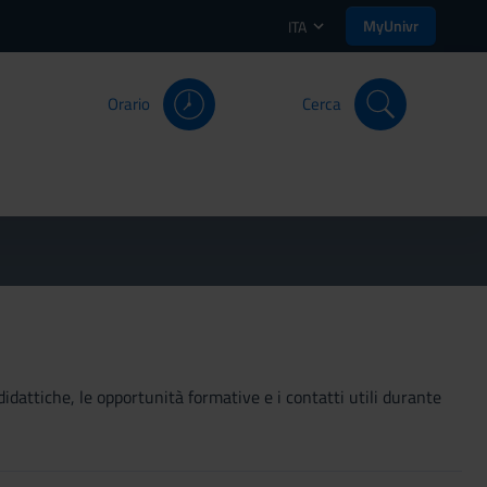
MyUnivr
ITA
Orario
Cerca
didattiche, le opportunità formative e i contatti utili durante