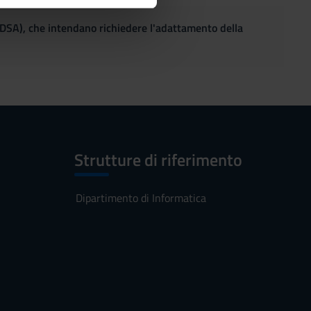
ostri partner che si occupano
azioni che hai fornito loro o
(DSA), che intendano richiedere l'adattamento della
Strutture di riferimento
Dipartimento di Informatica