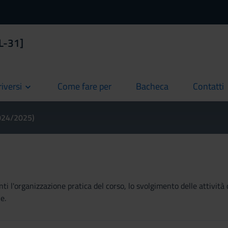
[L-31]
riversi
Come fare per
Bacheca
Contatti
current
current
current
2024/2025)
ti l'organizzazione pratica del corso, lo svolgimento delle attività 
e.