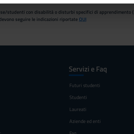
inoltre informazioni sul modo in cui utilizzi il nostro sito con i n
icità e social media, i quali potrebbero combinarle con altre inform
se/studenti con disabilità o disturbi specifici di apprendimento 
lizzo dei loro servizi.
evono seguire le indicazioni riportate
QUI
Servizi e Faq
Futuri studenti
Studenti
Laureati
Aziende ed enti
r
Faq