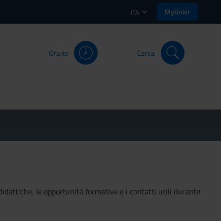
MyUnivr
ITA
Orario
Cerca
didattiche, le opportunità formative e i contatti utili durante