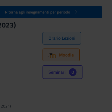
Ritorna agli insegnamenti per periodo
/2023)
Orario Lezioni
Moodle
Seminari
0
 2021)