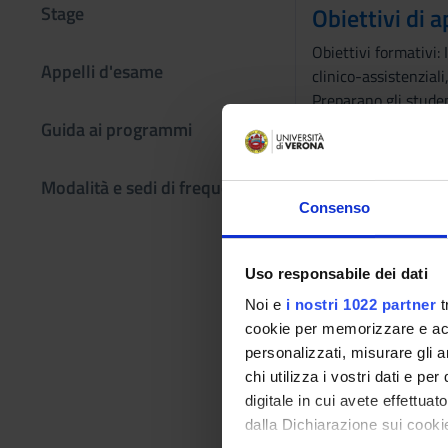
Stage
Obiettivi di
Obiettivi formativi: 
Appelli d'esame
clinico-assistenziali
Preparano gli studen
metodologie di rifle
Guida ai programmi
gruppi in orari defi
Prerequisiti 
Modalità e sedi di frequenza
Consenso
La frequenza alle le
Programma
Uso responsabile dei dati
I laboratori professi
Noi e
i nostri 1022 partner
t
ricerca, organizzativ
cookie per memorizzare e acce
Preparano gli studen
personalizzati, misurare gli an
metodologie di rifle
chi utilizza i vostri dati e pe
digitale in cui avete effettua
Bibliografia
dalla Dichiarazione sui cookie