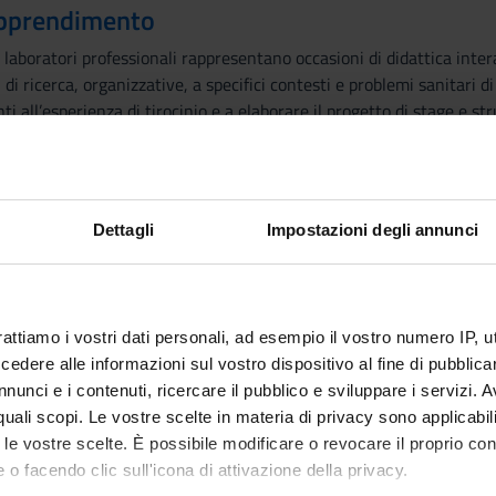
 apprendimento
I laboratori professionali rappresentano occasioni di didattica inter
, di ricerca, organizzative, a specifici contesti e problemi sanitari d
ti all’esperienza di tirocinio e a elaborare il progetto di stage e
ssione e rielaborazione dell’esperienza, come per esempio i diari di 
niti nel calendario didattico e guidati da un docente supervisore.
e nozioni di base
Dettagli
Impostazioni degli annunci
zioni è propedeutica.
onali rappresentano occasioni di didattica interattiva volta a facilit
rattiamo i vostri dati personali, ad esempio il vostro numero IP, 
e, a specifici contesti e problemi sanitari di ambito infermieristico 
dere alle informazioni sul vostro dispositivo al fine di pubblica
ti all’esperienza di tirocinio e a elaborare il progetto di stage e
nunci e i contenuti, ricercare il pubblico e sviluppare i servizi. A
ssione e rielaborazione dell’esperienza, come per esempio i diari d
r quali scopi. Le vostre scelte in materia di privacy sono applicabi
to le vostre scelte. È possibile modificare o revocare il proprio 
 o facendo clic sull'icona di attivazione della privacy.