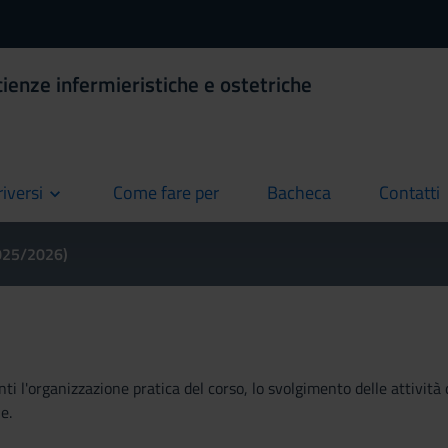
ienze infermieristiche e ostetriche
riversi
Come fare per
Bacheca
Contatti
current
current
current
2025/2026)
ti l'organizzazione pratica del corso, lo svolgimento delle attività 
e.