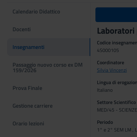
Calendario Didattico
Laboratori
Docenti
Codice insegname
Insegnamenti
4S000105
Coordinatore
Passaggio nuovo corso ex DM
159/2026
Silvia Vincenzi
Lingua di erogazio
Prova Finale
Italiano
Settore Scientifico
Gestione carriere
MED/45 - SCIENZE
Periodo
Orario lezioni
1° e 2° SEM LM , L