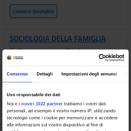
Lessons timetable
SOCIOLOGIA DELLA FAMIGLIA
Credits
Period
1
INF LEG - 3° anno 2° sem
Location
Academic staff
Consenso
Dettagli
Impostazioni degli annunci
In
LEGNAGO
Marta Pantalone
Lessons timetable
Uso responsabile dei dati
Noi e
i nostri 1022 partner
trattiamo i vostri dati
personali, ad esempio il vostro numero IP, utilizzando
PSICHIATRIA
tecnologie come i cookie per memorizzare e accedere
alle informazioni sul vostro dispositivo al fine di