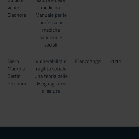
Guido e
salute e della
Veneri
medicina.
Eleonora
Manuale per le
professioni
mediche
sanitarie e
sociali
Niero
Vulnerabilità e
FrancoAngeli
2011
Mauro e
fragilità sociale.
Bertin
Una teoria delle
Giovanni
disuguaglianze
di salute