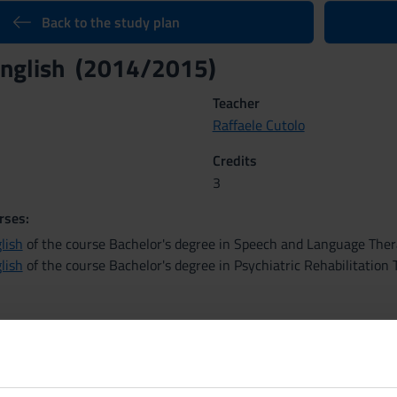
Back to the study plan
 English (2014/2015)
Teacher
Raffaele Cutolo
Credits
3
rses:
lish
of the course Bachelor's degree in Speech and Language The
lish
of the course Bachelor's degree in Psychiatric Rehabilitation
nary Sector (SSD)
UAGE AND TRANSLATION - ENGLISH