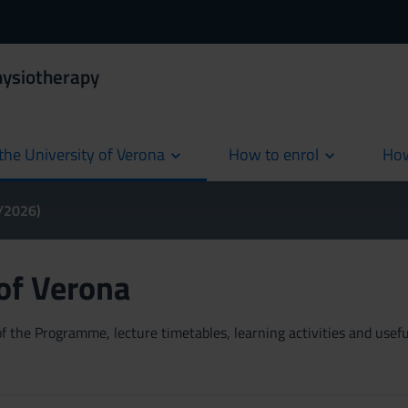
hysiotherapy
the University of Verona
How to enrol
How
cur
5/2026)
 of Verona
 the Programme, lecture timetables, learning activities and useful