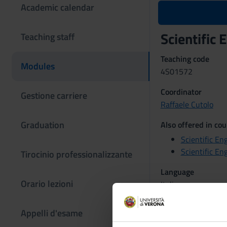
Academic calendar
Scientific
Teaching staff
Teaching code
Modules
4S01572
Coordinator
Gestione carriere
Raffaele Cutolo
Graduation
Also offered in cou
Scientific Eng
Scientific Eng
Tirocinio professionalizzante
Language
Orario lezioni
Italian
Scientific Discipli
Appelli d'esame
L-LIN/12 - LANG