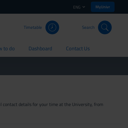
MyUnivr
ENG
Timetable
Search
 to do
Dashboard
Contact Us
rent
current
current
 contact details for your time at the University, from