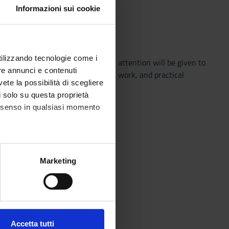
Informazioni sui cookie
utilizzando tecnologie come i
 oral scientific texts. Particular attention will be given to
re annunci e contenuti
 will include text analysis, lexical work, and practical
vete la possibilità di scegliere
commended.
li solo su questa proprietà
consenso in qualsiasi momento
alche metro,
Marketing
e specifiche (impronte
ezione dettagli
. Puoi
Accetta tutti