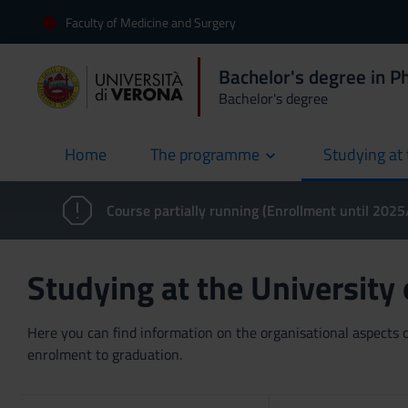
Faculty of Medicine and Surgery
Bachelor's degree in P
Bachelor's degree
Home
The programme
Studying at 
current
Course partially running (Enrollment until 202
Studying at the University
Here you can find information on the organisational aspects of
enrolment to graduation.