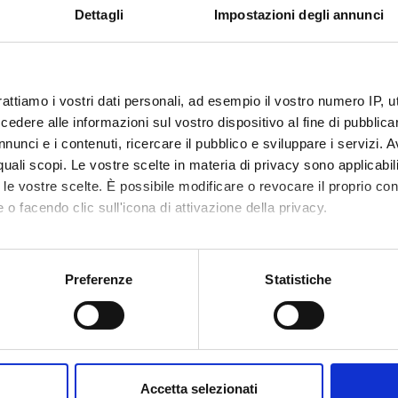
Dettagli
Impostazioni degli annunci
- 1^ SEMESTRE, FISIO VR 1^ anno - 2^semestre
tcomes
rattiamo i vostri dati personali, ad esempio il vostro numero IP, 
e/improve their ability to understand and produce ¬both written and
dere alle informazioni sul vostro dispositivo al fine di pubblica
c, phonological and pragmatic aspects of scientific English. Lectures
nunci e i contenuti, ricercare il pubblico e sviluppare i servizi. A
ctive activities , therefore students’ participation is strongly re
r quali scopi. Le vostre scelte in materia di privacy sono applicabi
to le vostre scelte. È possibile modificare o revocare il proprio 
 o facendo clic sull'icona di attivazione della privacy.
ology of the English Language
, Verb System
mo anche:
he body)
oni sulla tua posizione geografica, con un'approssimazione di qu
dical Personnel and Places
Preferenze
Statistiche
spositivo, scansionandolo attivamente alla ricerca di caratteristich
, Symptoms
aborati i tuoi dati personali e imposta le tue preferenze nella
s
es, examinations
consenso in qualsiasi momento dalla Dichiarazione sui cookie.
rch articles and abstracts: analysis and practice.
Accetta selezionati