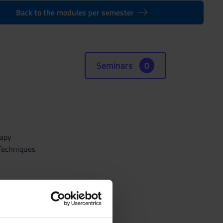
Back to the modules per semester
Seminars
0
rapy
 Techniques