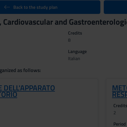
Back to the study plan
 Cardiovascular and Gastroenterologi
Credits
8
Language
Italian
ganized as follows:
E DELL'APPARATO
MET
TORIO
RES
Credit
2
Period