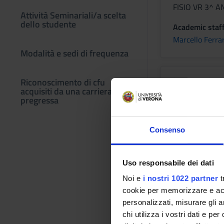
FISIO VR 3^ 
Attività Seminariali/a scelta
dello studente
Academic staf
Marcello Ferrar
Modalità e sedi di frequenza
CARDIOL
Riconoscimento di cfu
acquisiti da una carriera
pregressa
Credits
1
Consenso
Period
FISIO VR 3^ 
Uso responsabile dei dati
Academic staf
Flavio Luciano 
Noi e
i nostri 1022 partner
t
cookie per memorizzare e acce
personalizzati, misurare gli an
chi utilizza i vostri dati e pe
MEDICINA