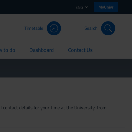
MyUnivr
ENG
Timetable
Search
 to do
Dashboard
Contact Us
rent
current
current
 contact details for your time at the University, from