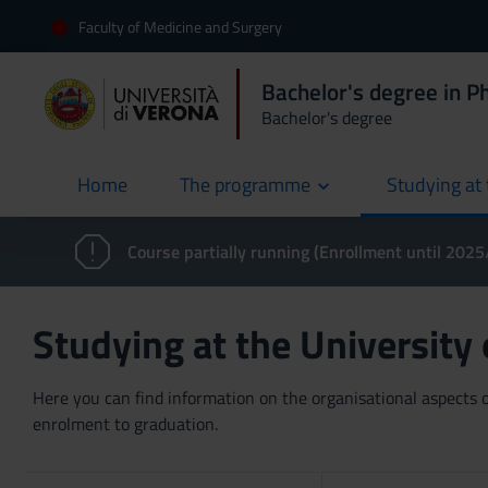
Faculty of Medicine and Surgery
Bachelor's degree in P
Bachelor's degree
Home
The programme
Studying at 
current
Course partially running (Enrollment until 202
Studying at the University
Here you can find information on the organisational aspects of
enrolment to graduation.