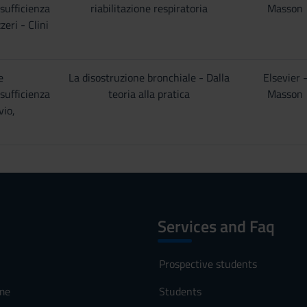
nsufficienza
riabilitazione respiratoria
Masson
zeri - Clini
e
La disostruzione bronchiale - Dalla
Elsevier 
nsufficienza
teoria alla pratica
Masson
vio,
Services and Faq
Prospective students
me
Students