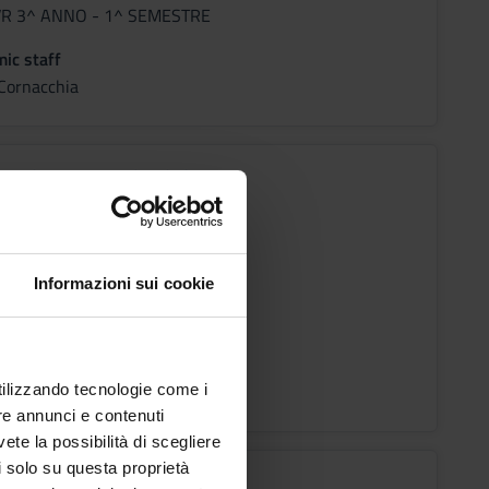
 VR 3^ ANNO - 1^ SEMESTRE
ic staff
Cornacchia
TROENTEROLOGIA
s
Informazioni sui cookie
 VR 3^ ANNO - 1^ SEMESTRE
ic staff
ulloni
utilizzando tecnologie come i
re annunci e contenuti
vete la possibilità di scegliere
li solo su questa proprietà
ATTIE VASCOLARI