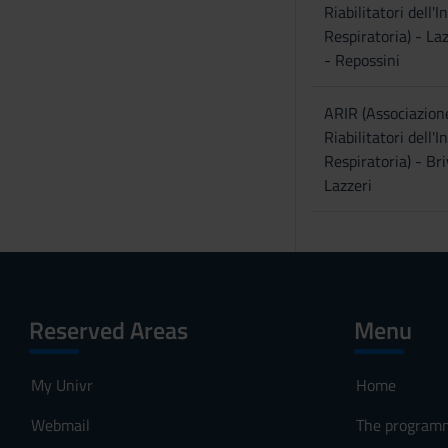
Riabilitatori dell'I
e
Respiratoria) - Laz
n
- Repossini
s
o
ARIR (Associazion
Riabilitatori dell'I
Respiratoria) - Bri
Lazzeri
Reserved Areas
Menu
My Univr
Home
Webmail
The program