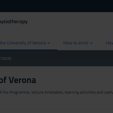
hysiotherapy
the University of Verona
How to enrol
How
cur
5/2026)
 of Verona
 the Programme, lecture timetables, learning activities and useful