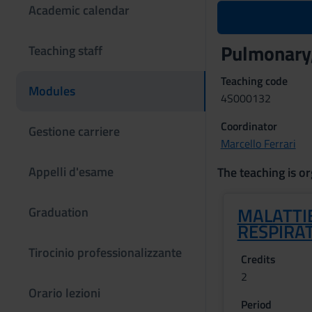
Academic calendar
Pulmonary,
Teaching staff
Teaching code
Modules
4S000132
Coordinator
Gestione carriere
Marcello Ferrari
Appelli d'esame
The teaching is or
MALATTI
Graduation
RESPIRA
Tirocinio professionalizzante
Credits
2
Orario lezioni
Period