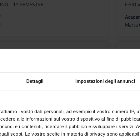
ANNO - 1^ SEMESTRE
FISIO
f
Academ
i
Marta 
OGIA
GAS
Credit
1
Dettagli
Impostazioni degli annunci
Period
ANNO - 1^ SEMESTRE
FISIO
f
Academ
Ribichini
Luca Fr
rattiamo i vostri dati personali, ad esempio il vostro numero IP, 
dere alle informazioni sul vostro dispositivo al fine di pubblica
nunci e i contenuti, ricercare il pubblico e sviluppare i servizi. A
r quali scopi. Le vostre scelte in materia di privacy sono applicabi
 INTERNA E TERAPIA
MAL