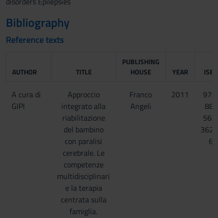
disorders Epilepsies
Bibliography
Reference texts
PUBLISHING
AUTHOR
TITLE
HOUSE
YEAR
ISB
A cura di
Approccio
Franco
2011
978
GIPI
integrato alla
Angeli
88-
riabilitazione
568
del bambino
3622
con paralisi
6
cerebrale. Le
competenze
multidisciplinari
e la terapia
centrata sulla
famiglia.