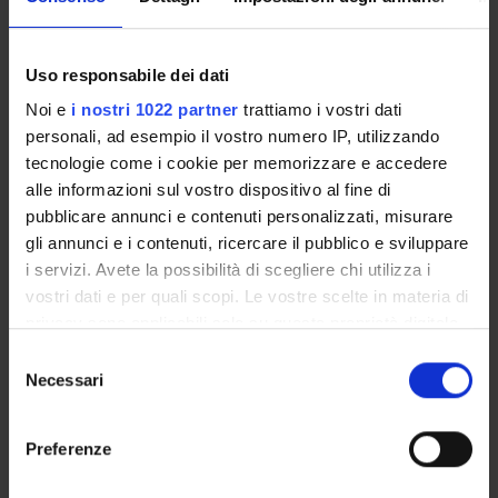
Coordinatore
Crediti
Maria Gloria Ferrari
18
Uso responsabile dei dati
Lingua di erogazione
Noi e
i nostri 1022 partner
trattiamo i vostri dati
Italiano
personali, ad esempio il vostro numero IP, utilizzando
tecnologie come i cookie per memorizzare e accedere
Settore Scientifico Disciplinare (SSD)
alle informazioni sul vostro dispositivo al fine di
MED/48 - SCIENZE INFERMIERISTICHE E TECNICHE
pubblicare annunci e contenuti personalizzati, misurare
NEURO-PSICHIATRICHE E RIABILITATIVE
gli annunci e i contenuti, ricercare il pubblico e sviluppare
Periodo
Sede
i servizi. Avete la possibilità di scegliere chi utilizza i
Non ancora assegnato
ROVERETO
vostri dati e per quali scopi. Le vostre scelte in materia di
privacy sono applicabili solo su questa proprietà digitale
in cui avete effettuato le vostre scelte. È possibile
Seminari
0
S
modificare o revocare il proprio consenso in qualsiasi
Necessari
e
momento dalla Dichiarazione sui cookie o facendo clic
l
Obiettivi formativi
sull'icona di attivazione della privacy.
e
Preferenze
.
z
Con il tuo consenso, vorremmo anche:
i