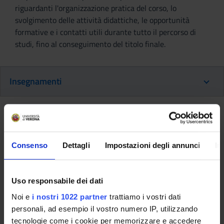
riguardanti l'organizzazione pratica del corso, lo
svolgimento delle attività didattiche, le opportunità
formative e i contatti utili durante tutto il percorso di
studi, fino al conseguimento del titolo finale.
Insegnamenti
Ritorna al piano didattico
Ritorna agli insegnamenti per periodo
Consenso
Dettagli
Impostazioni degli annunci
In
Principi legali, bioetici e
deontologici dell'esercizio
Uso responsabile dei dati
professionale - MEDICINA LEGALE
Noi e
i nostri 1022 partner
trattiamo i vostri dati
personali, ad esempio il vostro numero IP, utilizzando
E BIOETICA (2014/2015)
tecnologie come i cookie per memorizzare e accedere