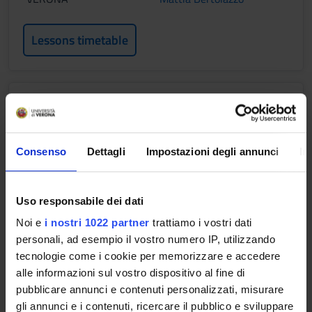
Lessons timetable
Neuroanatomy and physiology of
the higher cortical functions
Credits
Consenso
Dettagli
Impostazioni degli annunci
In
2
Period
Uso responsabile dei dati
1 SEMESTRE PROFESSIONI SANITARIE
Noi e
i nostri 1022 partner
trattiamo i vostri dati
Location
Academic staff
personali, ad esempio il vostro numero IP, utilizzando
VERONA
Federico Ranieri
tecnologie come i cookie per memorizzare e accedere
alle informazioni sul vostro dispositivo al fine di
pubblicare annunci e contenuti personalizzati, misurare
Lessons timetable
gli annunci e i contenuti, ricercare il pubblico e sviluppare