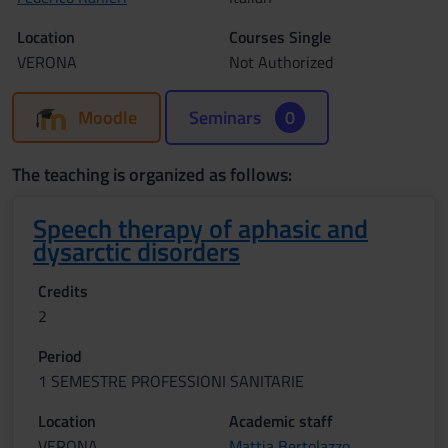
Location
Courses Single
VERONA
Not Authorized
Moodle
Seminars
0
The teaching is organized as follows:
Speech therapy of aphasic and
dysarctic disorders
Credits
2
Period
1 SEMESTRE PROFESSIONI SANITARIE
Location
Academic staff
VERONA
Mattia Bertolazzo