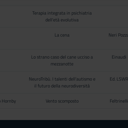
Terapia integrata in psichiatria
dell'età evolutiva
La cena
Neri Pozz
Lo strano caso del cane ucciso a
Einaudi
mezzanotte
NeuroTribù. I talenti dell'autismo e
Ed. LSW
il futuro della neurodiversità
o Hornby
Vento scomposto
Feltrinell