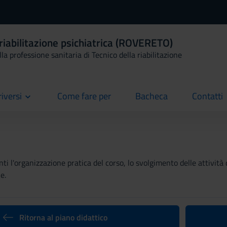
 riabilitazione psichiatrica (ROVERETO)
la professione sanitaria di Tecnico della riabilitazione
riversi
Come fare per
Bacheca
Contatti
current
current
current
ti l'organizzazione pratica del corso, lo svolgimento delle attività 
e.
Ritorna al piano didattico