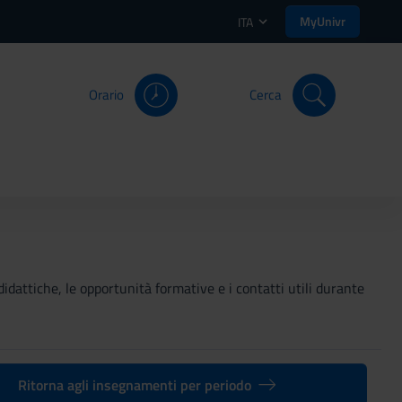
MyUnivr
ITA
Orario
Cerca
didattiche, le opportunità formative e i contatti utili durante
Ritorna agli insegnamenti per periodo