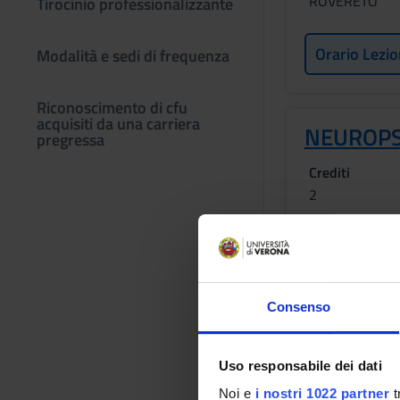
ROVERETO
Tirocinio professionalizzante
Orario Lezio
Modalità e sedi di frequenza
Riconoscimento di cfu
acquisiti da una carriera
NEUROPS
pregressa
Crediti
2
Sede
ROVERETO
Orario Lezio
Consenso
Uso responsabile dei dati
Bibliografia
Noi e
i nostri 1022 partner
t