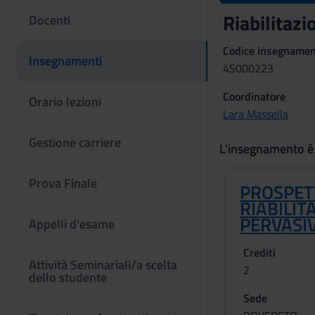
Riabilitazi
Docenti
Codice insegname
Insegnamenti
4S000223
Coordinatore
Orario lezioni
Lara Massella
Gestione carriere
L'insegnamento è
Prova Finale
PROSPET
RIABILIT
PERVASIV
Appelli d'esame
Crediti
Attività Seminariali/a scelta
2
dello studente
Sede