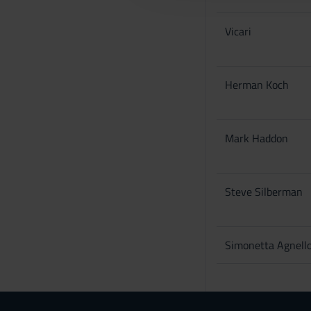
c
o
Vicari
n
s
e
Herman Koch
n
s
o
Mark Haddon
Steve Silberman
Simonetta Agnell