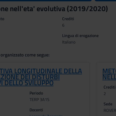
one nell'eta' evolutiva (2019/2020)
nto
Crediti
6
Lingua di erogazione
Italiano
 organizzato come segue:
TIVA LONGITUDINALE DELLA
METO
AZIONE DEI DISTURBI
NELL
I DELLO SVILUPPO
Crediti
Periodo
2
TERP 3A1S
Sede
Docenti
ROVE