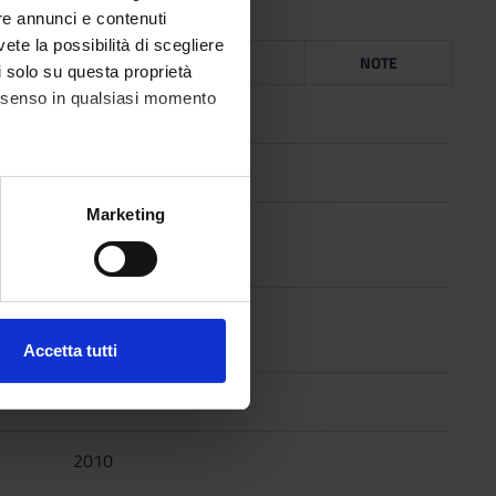
re annunci e contenuti
vete la possibilità di scegliere
ICE
ANNO
ISBN
NOTE
li solo su questa proprietà
consenso in qualsiasi momento
2009
2009
alche metro,
Marketing
2012
e specifiche (impronte
ezione dettagli
. Puoi
2012
Accetta tutti
l media e per analizzare il
2011
ostri partner che si occupano
azioni che hai fornito loro o
2010