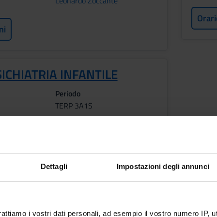
Leonardo Zoccante
Orari
ni
ICHIATRIA INFANTILE
Periodo
TERP 3A1S
Docenti
Stefano Calzolari
ni
Dettagli
Impostazioni degli annunci
rattiamo i vostri dati personali, ad esempio il vostro numero IP, 