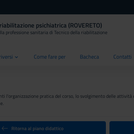
 riabilitazione psichiatrica (ROVERETO)
la professione sanitaria di Tecnico della riabilitazione
riversi
Come fare per
Bacheca
Contatti
current
current
current
ti l'organizzazione pratica del corso, lo svolgimento delle attività 
e.
Ritorna al piano didattico