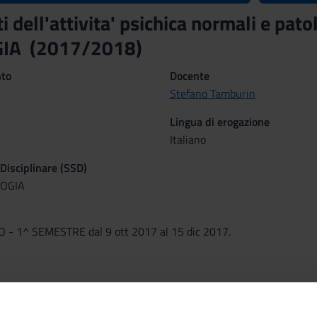
 dell'attivita' psichica normali e pa
IA (2017/2018)
nto
Docente
Stefano Tamburin
Lingua di erogazione
Italiano
 Disciplinare (SSD)
OGIA
- 1^ SEMESTRE dal 9 ott 2017 al 15 dic 2017.
izzare la struttura dell’insegnamento a cui questo modulo apparti