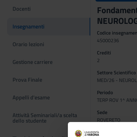
Fondamenti
Docenti
NEUROLOG
Insegnamenti
Codice insegname
4S000236
Orario lezioni
Crediti
2
Gestione carriere
Settore Scientifico
Prova Finale
MED/26 - NEUROL
Periodo
Appelli d'esame
TERP ROV 1^ ANNO 
Sede
Attività Seminariali/a scelta
ROVERETO
dello studente
Per visual