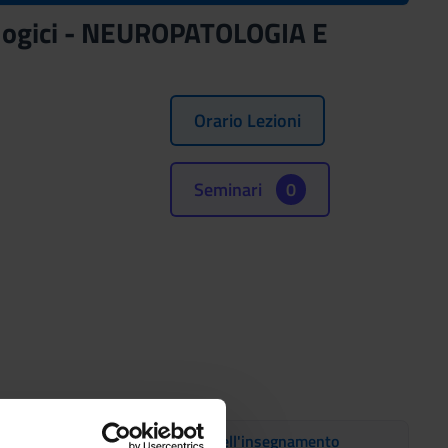
tologici - NEUROPATOLOGIA E
Orario Lezioni
Seminari
0
ene, consultare:
organizzazione dell'insegnamento