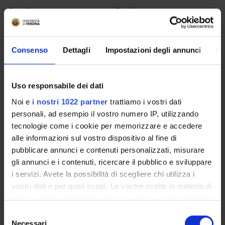
Coordinator
Credits
Daniela Scandali
1
Language
Consenso
Dettagli
Impostazioni degli annunci
In
Italian
Scientific Disciplinary Sector (SSD)
Uso responsabile dei dati
MED/50 - APPLIED MEDICAL TECHNOLOGY AND
METHODOLOGY
Noi e
i nostri 1022 partner
trattiamo i vostri dati
personali, ad esempio il vostro numero IP, utilizzando
Period
tecnologie come i cookie per memorizzare e accedere
Lezioni 1 Anno 2 semestre CLID ROV dal Feb 8, 2021 al Apr
alle informazioni sul vostro dispositivo al fine di
16, 2021.
pubblicare annunci e contenuti personalizzati, misurare
gli annunci e i contenuti, ricercare il pubblico e sviluppare
Location
i servizi. Avete la possibilità di scegliere chi utilizza i
ROVERETO
vostri dati e per quali scopi. Le vostre scelte in materia di
privacy sono applicabili solo su questa proprietà digitale
Lessons timetable
Seminars
0
in cui avete effettuato le vostre scelte. È possibile
S
modificare o revocare il proprio consenso in qualsiasi
Necessari