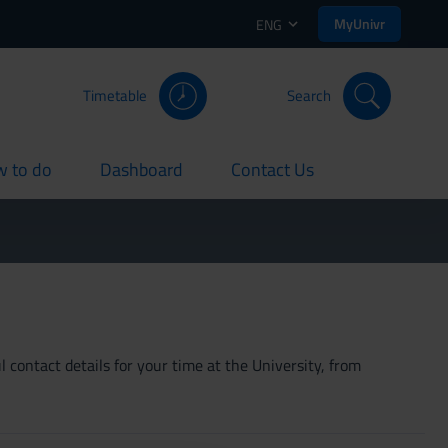
MyUnivr
ENG
Timetable
Search
 to do
Dashboard
Contact Us
rent
current
current
 contact details for your time at the University, from