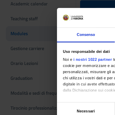
Academic calendar
Multidiscip
Teaching staff
Teaching code
Modules
Consenso
4S001040
Scientific Discipli
Gestione carriere
Uso responsabile dei dati
- - -
Noi e
i nostri 1022 partner
t
Orario Lezioni
cookie per memorizzare e acce
personalizzati, misurare gli an
Graduation
chi utilizza i vostri dati e pe
digitale in cui avete effettua
dalla Dichiarazione sui cookie
Modalità e sedi di frequenza
Con il tuo consenso, vorrem
S
Tirocinio professionalizzante
raccogliere informazi
Necessari
e