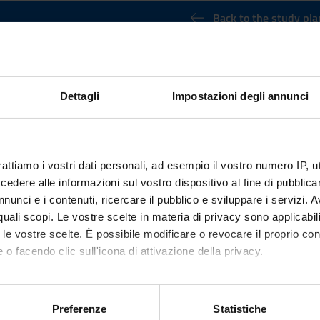
Back to the study pla
linary seminaries (It will be activate
Credits
Dettagli
Impostazioni degli annunci
3
nary Sector (SSD)
rattiamo i vostri dati personali, ad esempio il vostro numero IP, 
dere alle informazioni sul vostro dispositivo al fine di pubblica
nunci e i contenuti, ricercare il pubblico e sviluppare i servizi. A
r quali scopi. Le vostre scelte in materia di privacy sono applicabi
to le vostre scelte. È possibile modificare o revocare il proprio 
 o facendo clic sull'icona di attivazione della privacy.
mo anche:
oni sulla tua posizione geografica, con un'approssimazione di qu
Preferenze
Statistiche