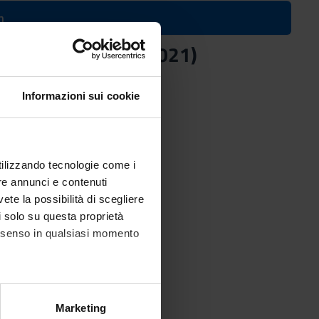
n
d in the A.Y. 2020/2021)
Informazioni sui cookie
utilizzando tecnologie come i
re annunci e contenuti
vete la possibilità di scegliere
li solo su questa proprietà
consenso in qualsiasi momento
alche metro,
Marketing