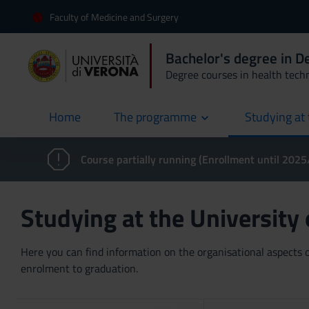
Faculty of Medicine and Surgery
Bachelor's degree in 
Degree courses in health tech
Home
The programme
Studying at 
current
Course partially running (Enrollment until 202
Studying at the University
Here you can find information on the organisational aspects of
enrolment to graduation.