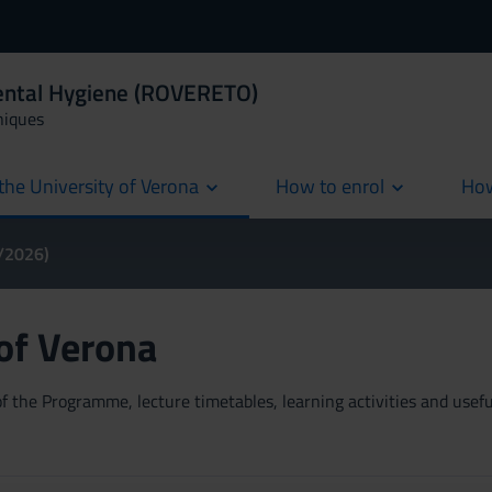
Dental Hygiene (ROVERETO)
niques
the University of Verona
How to enrol
How
cur
5/2026)
 of Verona
 the Programme, lecture timetables, learning activities and useful