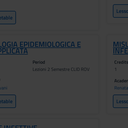
Less
etable
OGIA EPIDEMIOLOGICA E
MIS
PPLICATA
INFE
Period
Credit
Lezioni 2 Semestre CLID ROV
1
f
Academ
vani
Renata
etable
Less
 INFETTIVE