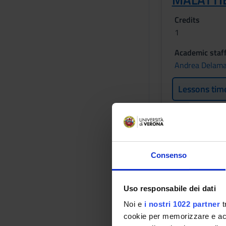
Credits
1
Academic staf
Andrea Delam
Lessons tim
Learning ou
L’insegnamento intro
Consenso
individuali che colle
conoscenze principali
relative alla sicurez
Uso responsabile dei dati
conoscenze riguardan
Noi e
i nostri 1022 partner
t
patologie infettive i
cookie per memorizzare e acce