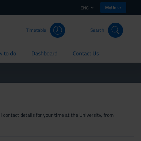
MyUnivr
ENG
Timetable
Search
 to do
Dashboard
Contact Us
rent
current
current
 contact details for your time at the University, from