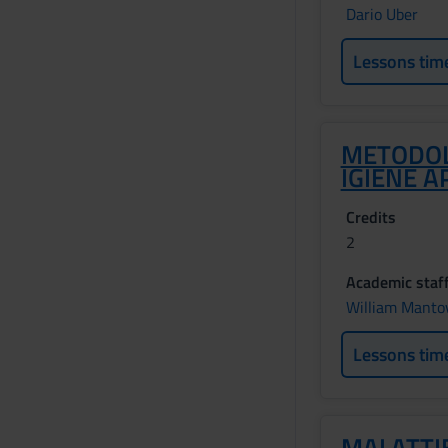
Dario Uber
Lessons tim
METODOL
IGIENE A
Credits
2
Academic staf
William Manto
Lessons tim
MALATTIE