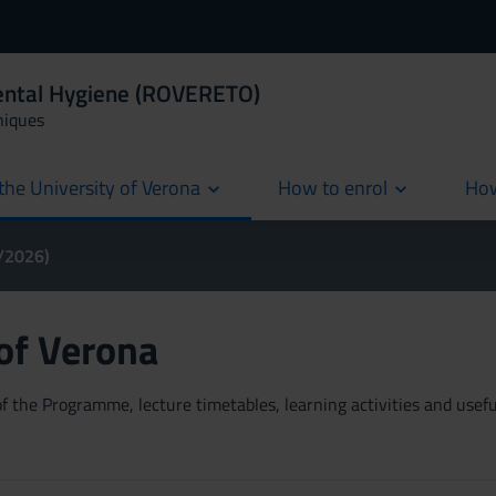
Dental Hygiene (ROVERETO)
niques
the University of Verona
How to enrol
How
cur
5/2026)
 of Verona
 the Programme, lecture timetables, learning activities and useful