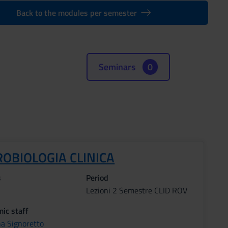
Back to the modules per semester
Seminars
0
ROBIOLOGIA CLINICA
s
Period
Lezioni 2 Semestre CLID ROV
ic staff
na Signoretto