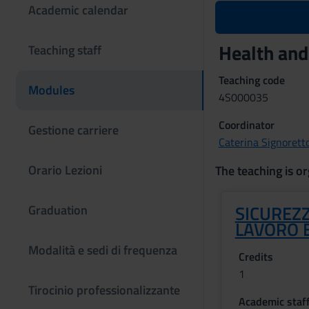
Academic calendar
Health and
Teaching staff
Teaching code
Modules
4S000035
Coordinator
Gestione carriere
Caterina Signorett
Orario Lezioni
The teaching is or
SICUREZZ
Graduation
LAVORO 
Modalità e sedi di frequenza
Credits
1
Tirocinio professionalizzante
Academic staf