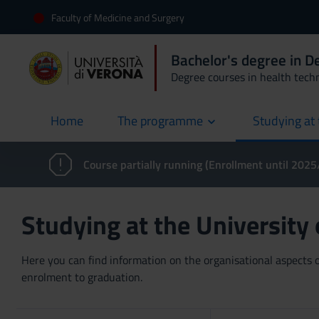
Faculty of Medicine and Surgery
Bachelor's degree in 
Degree courses in health tech
Home
The programme
Studying at 
current
Course partially running (Enrollment until 202
Studying at the University
Here you can find information on the organisational aspects of
enrolment to graduation.