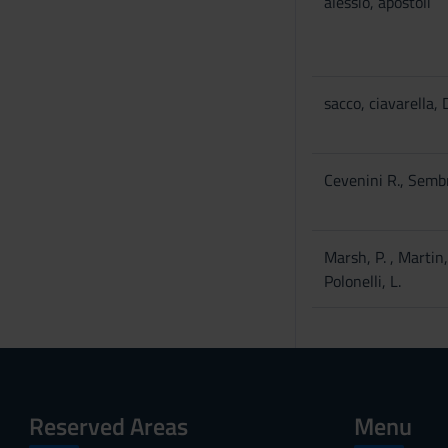
alessio, apostoli
sacco, ciavarella,
Cevenini R., Sembr
Marsh, P. , Martin,
Polonelli, L.
Reserved Areas
Menu