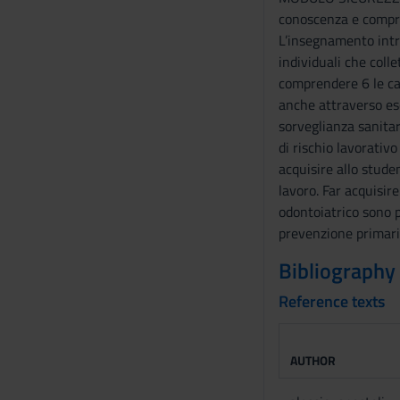
conoscenza e compren
n
L’insegnamento intro
s
individuali che colle
e
comprendere 6 le cau
n
anche attraverso ese
s
sorveglianza sanitari
o
di rischio lavorativo
acquisire allo stude
lavoro. Far acquisir
odontoiatrico sono pr
prevenzione primaria
Bibliography
Reference texts
AUTHOR