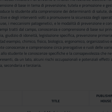
sione di base in tema di prevenzione, tutela e promozione e gestio
duce lo studente alla comprensione dei determinanti di salute, dei f
ttive e degli interventi volti a promuovere la sicurezza degli operato
se, i meccanismi patogenetici, e le modalità di prevenzione e contr
mpi tratti dal campo, conoscenza e comprensione di base sui princip
a, giudizio di idoneità, legislazione specifica, prevenzione primaria
 (ad esempio, chimico, fisico, biologico, ergonomico, organizzativo e
nte conoscenze e comprensione circa prerogative e ruoli delle varie
e allo studente le conoscenze specifiche e la consapevolezza che nel
esenti, da un lato, alcuni rischi occupazionali e potenziali effetti a
, secondaria e terziaria.
PUBLISHI
TITLE
HOUSE