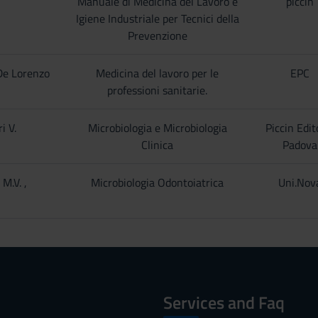
Manuale di Medicina del Lavoro e
piccin
Igiene Industriale per Tecnici della
Prevenzione
 De Lorenzo
Medicina del lavoro per le
EPC
professioni sanitarie.
i V.
Microbiologia e Microbiologia
Piccin Edit
Clinica
Padova
 M.V. ,
Microbiologia Odontoiatrica
Uni.Nov
Services and Faq