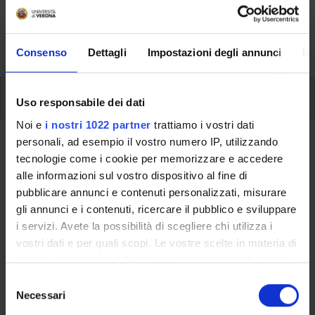
svolgimento delle attività didattiche, le opportunità
formative e i contatti utili durante tutto il percorso di
studi, fino al conseguimento del titolo finale.
Consenso
Dettagli
Impostazioni degli annunci
In
Insegnamenti
Uso responsabile dei dati
Noi e
i nostri 1022 partner
trattiamo i vostri dati
personali, ad esempio il vostro numero IP, utilizzando
Ritorna al piano didattico
tecnologie come i cookie per memorizzare e accedere
alle informazioni sul vostro dispositivo al fine di
Ritorna agli insegnamenti per periodo
pubblicare annunci e contenuti personalizzati, misurare
gli annunci e i contenuti, ricercare il pubblico e sviluppare
Inglese scientifico
i servizi. Avete la possibilità di scegliere chi utilizza i
vostri dati e per quali scopi. Le vostre scelte in materia di
Codice insegnamento
Crediti
privacy sono applicabili solo su questa proprietà digitale
4S01572
3
in cui avete effettuato le vostre scelte. È possibile
S
L'insegnamento è mutuato dall'insegnamento
Inglese
modificare o revocare il proprio consenso in qualsiasi
Necessari
e
scientifico
(2019/2020) - Laurea in Tecniche di laboratorio
momento dalla Dichiarazione sui cookie o facendo clic
l