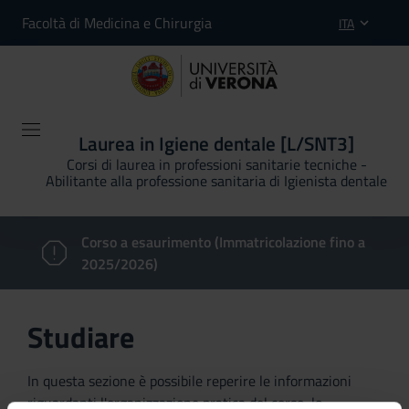
Facoltà di Medicina e Chirurgia
ITA
Laurea in Igiene dentale [L/SNT3]
Corsi di laurea in professioni sanitarie tecniche -
Abilitante alla professione sanitaria di Igienista dentale
Corso a esaurimento (Immatricolazione fino a
2025/2026)
Studiare
In questa sezione è possibile reperire le informazioni
riguardanti l'organizzazione pratica del corso, lo