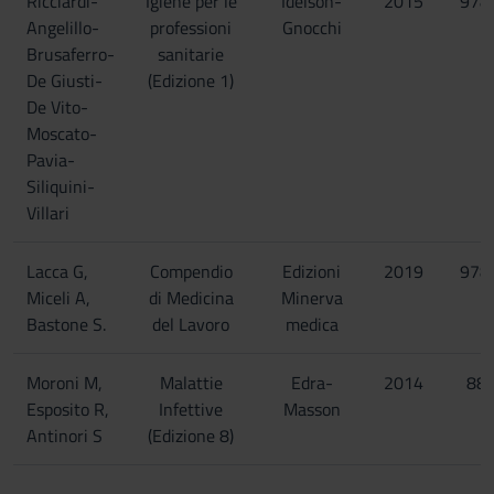
Ricciardi-
Igiene per le
Idelson-
2015
978
Angelillo-
professioni
Gnocchi
Brusaferro-
sanitarie
De Giusti-
(Edizione 1)
De Vito-
Moscato-
Pavia-
Siliquini-
Villari
Lacca G,
Compendio
Edizioni
2019
978
Miceli A,
di Medicina
Minerva
Bastone S.
del Lavoro
medica
Moroni M,
Malattie
Edra-
2014
88
Esposito R,
Infettive
Masson
Antinori S
(Edizione 8)