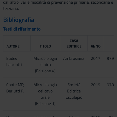
dall’altro, varie modalità di prevenzione primaria, secondaria e
terziaria.
Bibliografia
Testi di riferimento
CASA
AUTORE
TITOLO
EDITRICE
ANNO
Eudes
Microbiologia
Ambrosiana
2017
9798
Lanciotti
clinica
(Edizione 4)
Conte MP,
Microbiologia
Società
2019
9788
Berlutti F.
del cavo
Editrice
orale
Esculapio
(Edizione 1)