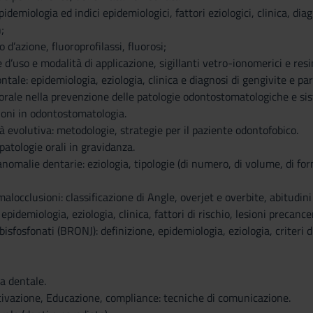
pidemiologia ed indici epidemiologici, fattori eziologici, clinica, dia
;
 d’azione, fluoroprofilassi, fluorosi;
e d’uso e modalità di applicazione, sigillanti vetro-ionomerici e resi
tale: epidemiologia, eziologia, clinica e diagnosi di gengivite e paro
ne orale nella prevenzione delle patologie odontostomatologiche e sis
zioni in odontostomatologia.
tà evolutiva: metodologie, strategie per il paziente odontofobico.
patologie orali in gravidanza.
omalie dentarie: eziologia, tipologie (di numero, di volume, di forma
alocclusioni: classificazione di Angle, overjet e overbite, abitudini
 epidemiologia, eziologia, clinica, fattori di rischio, lesioni precan
bisfosfonati (BRONJ): definizione, epidemiologia, eziologia, criteri d
sta dentale.
ivazione, Educazione, compliance: tecniche di comunicazione.