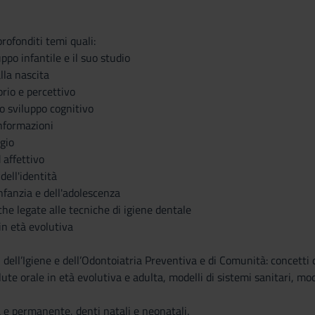
rofonditi temi quali:
ppo infantile e il suo studio
alla nascita
orio e percettivo
lo sviluppo cognitivo
informazioni
gio
 affettivo
 dell'identità
infanzia e dell'adolescenza
he legate alle tecniche di igiene dentale
in età evolutiva
i dell’Igiene e dell’Odontoiatria Preventiva e di Comunità: concetti 
ute orale in età evolutiva e adulta, modelli di sistemi sanitari, mod
 e permanente, denti natali e neonatali.