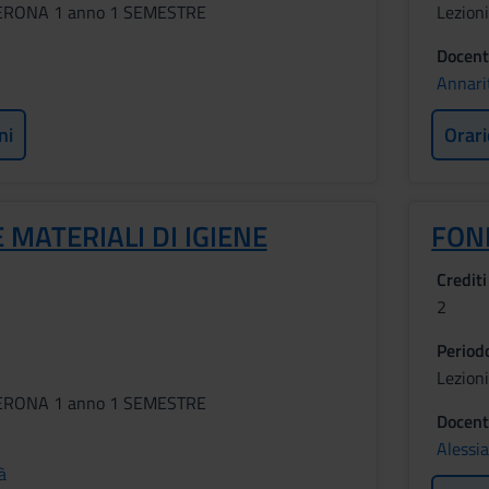
VERONA 1 anno 1 SEMESTRE
Lezion
Docent
Annarit
ni
Orari
 MATERIALI DI IGIENE
FON
Crediti
2
Period
Lezion
VERONA 1 anno 1 SEMESTRE
Docent
Alessi
à