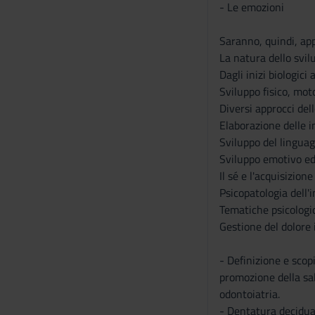
s
- Le emozioni
e
n
Saranno, quindi, app
s
La natura dello svilu
o
Dagli inizi biologici 
Sviluppo fisico, mot
Diversi approcci del
Elaborazione delle 
Sviluppo del linguag
Sviluppo emotivo ed
Il sé e l'acquisizione
Psicopatologia dell'
Tematiche psicologic
Gestione del dolore 
- Definizione e scop
promozione della sal
odontoiatria.
- Dentatura decidua