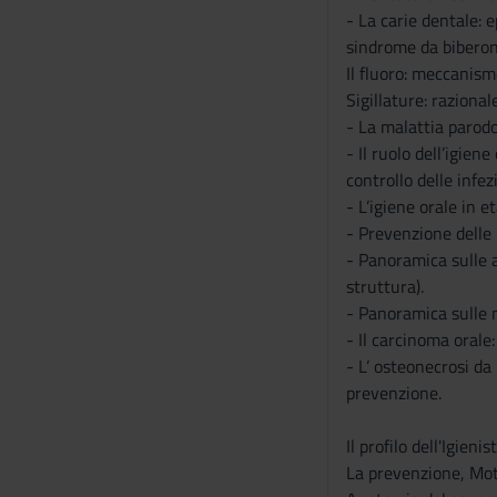
- La carie dentale: e
sindrome da biberon
Il fluoro: meccanismo
Sigillature: razional
- La malattia parodon
- Il ruolo dell’igie
controllo delle infe
- L’igiene orale in e
- Prevenzione delle 
- Panoramica sulle an
struttura).
- Panoramica sulle m
- Il carcinoma orale:
- L’ osteonecrosi da 
prevenzione.
Il profilo dell'Igieni
La prevenzione, Mot