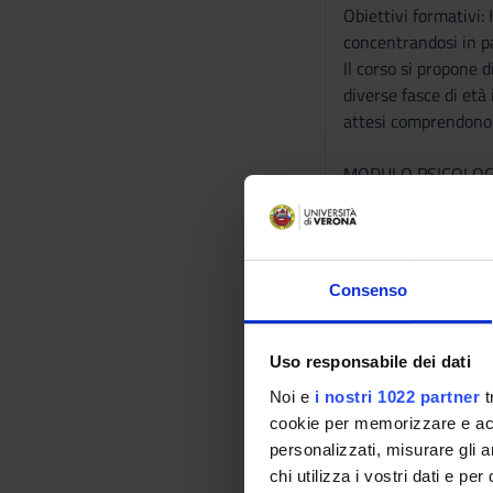
Obiettivi formativi: 
concentrandosi in pa
Il corso si propone d
diverse fasce di età
attesi comprendono i
MODULO PSICOLOG
Obiettivi formativi
di apprendimento. L'
Il corso permetterà 
come disciplina spe
Consenso
comunicazione verra
gli elementi di conf
contemporanea.
Uso responsabile dei dati
Noi e
i nostri 1022 partner
t
MODULO METODI E 
cookie per memorizzare e acce
Obiettivi formativi: 
personalizzati, misurare gli an
essere in grado di st
chi utilizza i vostri dati e pe
mantenimento di una