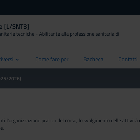
le [L/SNT3]
anitarie tecniche - Abilitante alla professione sanitaria di
riversi
Come fare per
Bacheca
Contatti
current
current
current
2025/2026)
ti l'organizzazione pratica del corso, lo svolgimento delle attività 
e.