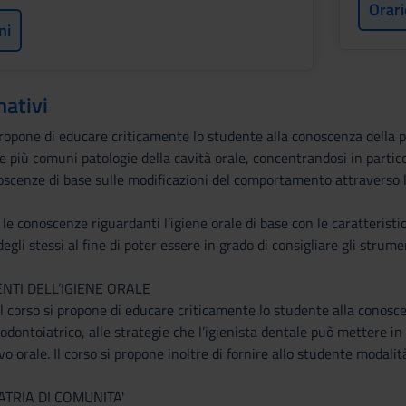
Orari
ni
mativi
opone di educare criticamente lo studente alla conoscenza della pr
le più comuni patologie della cavità orale, concentrandosi in partic
noscenze di base sulle modificazioni del comportamento attravers
 le conoscenze riguardanti l’igiene orale di base con le caratteristic
degli stessi al fine di poter essere in grado di consigliare gli strume
TI DELL’IGIENE ORALE
 Il corso si propone di educare criticamente lo studente alla conosce
 odontoiatrico, alle strategie che l’igienista dentale può mettere i
vo orale. Il corso si propone inoltre di fornire allo studente modali
TRIA DI COMUNITA'