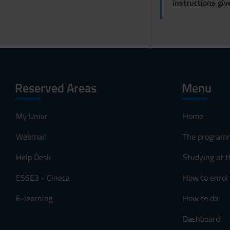
instructions gi
o
Reserved Areas
Menu
My Univr
Home
Webmail
The program
Help Desk
Studying at t
ESSE3 - Cineca
How to enrol
E-learning
How to do
Dashboard