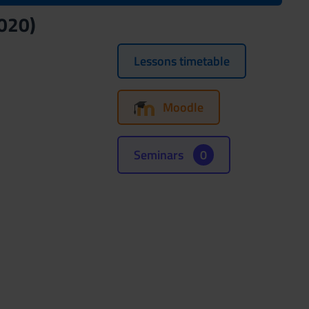
020)
Lessons timetable
Moodle
Seminars
0