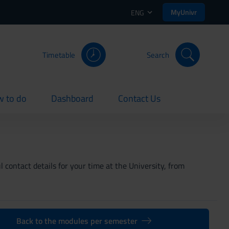
MyUnivr
ENG
Timetable
Search
 to do
Dashboard
Contact Us
rent
current
current
 contact details for your time at the University, from
Back to the modules per semester