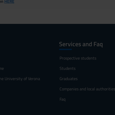
ven
HERE
Services and Faq
Prospective students
me
Students
he University of Verona
Graduates
Companies and local authoritie
Faq