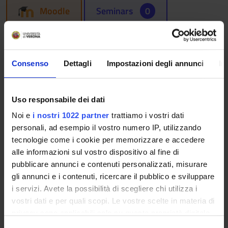
Moodle
Seminars
0
The teaching is organized as follows:
BOTANICA
Consenso
Dettagli
Impostazioni degli annunci
In
Credits
Period
4
Sem. 2B
Uso responsabile dei dati
Noi e
i nostri 1022 partner
trattiamo i vostri dati
Academic staff
personali, ad esempio il vostro numero IP, utilizzando
Flavia Guzzo
tecnologie come i cookie per memorizzare e accedere
alle informazioni sul vostro dispositivo al fine di
Lessons timetable
pubblicare annunci e contenuti personalizzati, misurare
gli annunci e i contenuti, ricercare il pubblico e sviluppare
i servizi. Avete la possibilità di scegliere chi utilizza i
FISIOLOGIA
vostri dati e per quali scopi. Le vostre scelte in materia di
privacy sono applicabili solo su questa proprietà digitale
Credits
Period
in cui avete effettuato le vostre scelte. È possibile