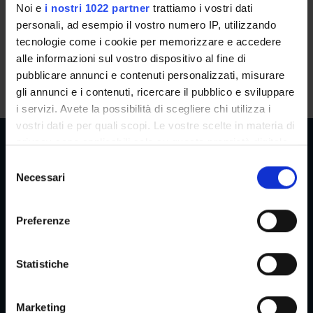
Noi e
i nostri 1022 partner
trattiamo i vostri dati
PhD students
personali, ad esempio il vostro numero IP, utilizzando
tecnologie come i cookie per memorizzare e accedere
alle informazioni sul vostro dispositivo al fine di
PhD students present in the:
42° Ciclo
pubblicare annunci e contenuti personalizzati, misurare
gli annunci e i contenuti, ricercare il pubblico e sviluppare
No people are present.
42° Ciclo not started.
i servizi. Avete la possibilità di scegliere chi utilizza i
vostri dati e per quali scopi. Le vostre scelte in materia di
privacy sono applicabili solo su questa proprietà digitale
in cui avete effettuato le vostre scelte. È possibile
S
modificare o revocare il proprio consenso in qualsiasi
Necessari
e
Reserved Areas
momento dalla Dichiarazione sui cookie o facendo clic
l
sull'icona di attivazione della privacy.
e
Preferenze
z
Con il tuo consenso, vorremmo anche:
i
Menu
raccogliere informazioni sulla tua posizione
o
Statistiche
geografica, con un'approssimazione di qualche
n
metro,
e
Marketing
Identificare il tuo dispositivo, scansionandolo