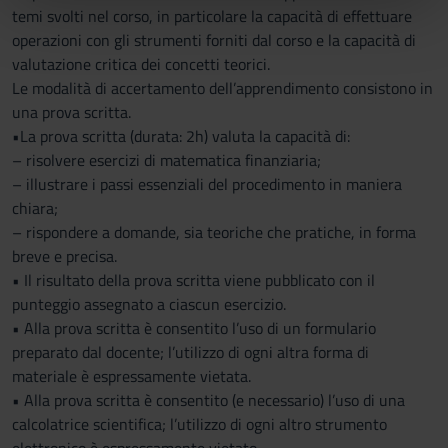
nostri partner che si occupano di analisi dei dati web,
temi svolti nel corso, in particolare la capacità di effettuare
pubblicità e social media, i quali potrebbero combinarle
operazioni con gli strumenti forniti dal corso e la capacità di
con altre informazioni che hai fornito loro o che hanno
valutazione critica dei concetti teorici.
raccolto dal tuo utilizzo dei loro servizi.
Le modalità di accertamento dell’apprendimento consistono in
una prova scritta.
•La prova scritta (durata: 2h) valuta la capacità di:
– risolvere esercizi di matematica finanziaria;
– illustrare i passi essenziali del procedimento in maniera
chiara;
– rispondere a domande, sia teoriche che pratiche, in forma
breve e precisa.
• Il risultato della prova scritta viene pubblicato con il
punteggio assegnato a ciascun esercizio.
• Alla prova scritta è consentito l’uso di un formulario
preparato dal docente; l’utilizzo di ogni altra forma di
materiale è espressamente vietata.
• Alla prova scritta è consentito (e necessario) l’uso di una
calcolatrice scientifica; l’utilizzo di ogni altro strumento