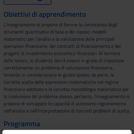
Obiettivi di apprendimento
L’insegnamento si propone di fornire la conoscenza degli
strumenti quantitativi di base e dei classici modelli
matematici per l’analisi e la valutazione delle principali
operazioni finanziarie, dei contratti di finanziamento e dei
progetti di investimento economico-finanziari. Al termine
delle lezioni, lo studente dovrà essere in grado di impostare
correttamente un problema di valutazione finanziaria,
tenendo in considerazione le giuste ipotesi da porre, la
corretta scelta delle espressioni matematiche nel regime
finanziario adottato e la corretta metodologia matematica per
la risoluzione del problema stesso; pertanto, l’insegnamento si
propone di sviluppare la capacità di autonomo ragionamento
nell’analisi e nell’interpretazione di concreti problemi di scelta.
Programma