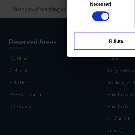
raccogliere informazi
Necessari
e
Methods of teaching delivery
Identificare il tuo di
l
digitali).
e
Approfondisci come vengono el
z
modificare o ritirare il tuo 
i
Reserved Areas
Menu
o
Rifiuta
Utilizziamo i cookie per perso
n
nostro traffico. Condividiamo 
e
My Univr
Home
di analisi dei dati web, pubbl
d
che hanno raccolto dal tuo uti
Webmail
The program
e
l
Help Desk
Studying at t
c
o
ESSE3 - Cineca
How to enrol
n
E-learning
How to do
s
e
Dashboard
n
s
Contact Us
o