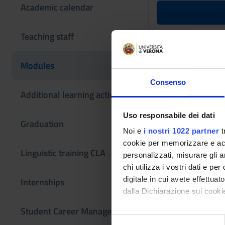
Academic calendar
Stage (It w
Teaching staff
Teaching code
Modules
4S005957
Consenso
Scientific Discipli
Additional learning activities
- - -
Uso responsabile dei dati
Graduation
Noi e
i nostri 1022 partner
t
cookie per memorizzare e acce
Linguistic training CLA
personalizzati, misurare gli an
chi utilizza i vostri dati e pe
digitale in cui avete effettua
Internships
dalla Dichiarazione sui cookie
Student Career Management
Con il tuo consenso, vorrem
S