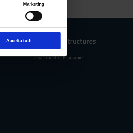
alche metro,
Marketing
e specifiche (impronte
ezione dettagli
. Puoi
Reference structures
Accetta tutti
l media e per analizzare il
ostri partner che si occupano
Department of Economics
azioni che hai fornito loro o
s