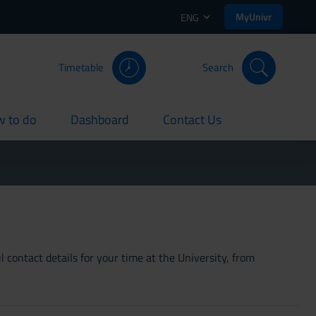
MyUnivr
ENG
Timetable
Search
 to do
Dashboard
Contact Us
rent
current
current
 contact details for your time at the University, from