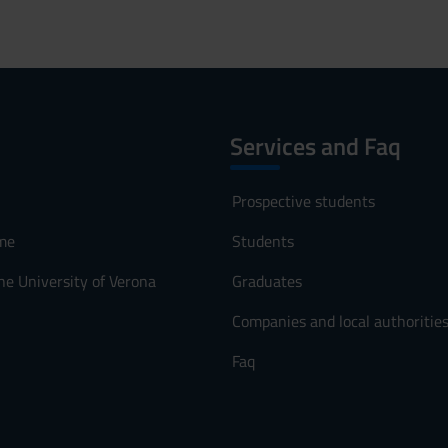
Services and Faq
Prospective students
me
Students
he University of Verona
Graduates
Companies and local authoritie
Faq