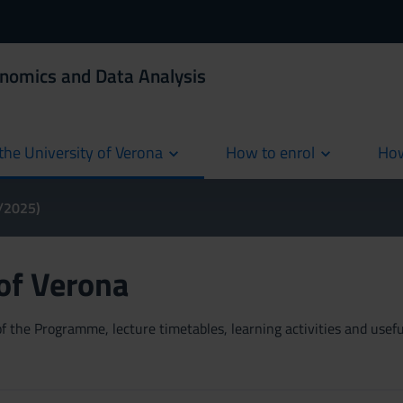
onomics and Data Analysis
the University of Verona
How to enrol
How
cur
4/2025)
 of Verona
 the Programme, lecture timetables, learning activities and useful