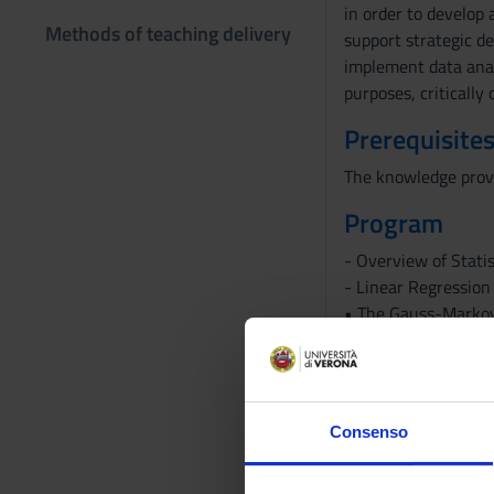
in order to develop 
Methods of teaching delivery
support strategic de
implement data anal
purposes, critically
Prerequisites
The knowledge provi
Program
- Overview of Statis
- Linear Regression
• The Gauss-Marko
• Best-Subset Selec
• Shrinkage Methods
- Linear Methods for
• Bayes classifier
Consenso
• Linear Discrimina
• Logistic Regressio