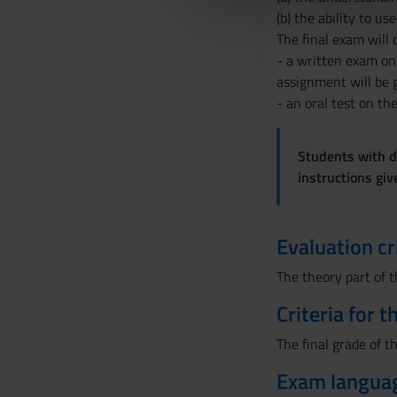
che hanno raccolto dal tuo uti
e
(b) the ability to us
l
The final exam will 
c
- a written exam on 
o
assignment will be 
n
- an oral test on the
s
e
Students with di
n
instructions gi
s
o
Evaluation cr
The theory part of t
Criteria for 
The final grade of t
Exam langua