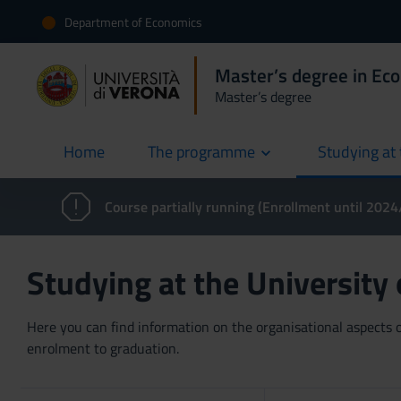
Department of Economics
Master’s degree in Ec
Master’s degree
Home
The programme
Studying at 
current
Course partially running (Enrollment until 202
Studying at the University
Here you can find information on the organisational aspects of
enrolment to graduation.