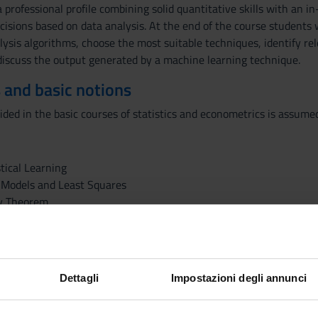
a professional profile combining solid quantitative skills with a
cisions based on data analysis. At the end of the course students 
ysis algorithms, choose the most suitable techniques, identify rel
 discuss the output generated by a machine learning technique.
 and basic notions
ded in the basic courses of statistics and econometrics is assumed
tical Learning
 Models and Least Squares
v Theorem
tion
: Ridge Regression and the Lasso
 Classification
Dettagli
Impostazioni degli annunci
nt Analysis
n