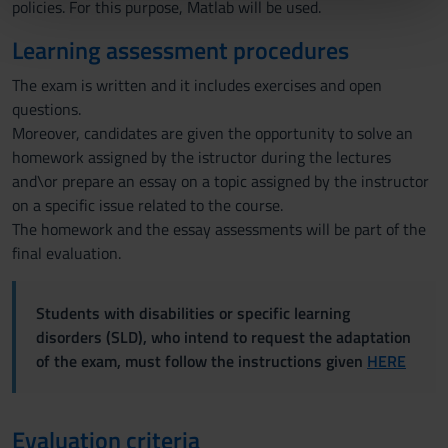
policies. For this purpose, Matlab will be used.
pubblicità e social media, i quali potrebbero combinarle
Learning assessment procedures
con altre informazioni che hai fornito loro o che hanno
raccolto dal tuo utilizzo dei loro servizi.
The exam is written and it includes exercises and open
questions.
Moreover, candidates are given the opportunity to solve an
homework assigned by the istructor during the lectures
and\or prepare an essay on a topic assigned by the instructor
on a specific issue related to the course.
The homework and the essay assessments will be part of the
final evaluation.
Students with disabilities or specific learning
disorders (SLD), who intend to request the adaptation
of the exam, must follow the instructions given
HERE
Evaluation criteria