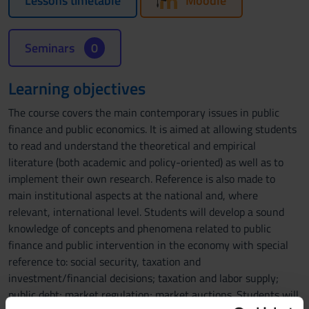
Lessons timetable
Moodle
Seminars
0
Learning objectives
The course covers the main contemporary issues in public
finance and public economics. It is aimed at allowing students
to read and understand the theoretical and empirical
literature (both academic and policy-oriented) as well as to
implement their own research. Reference is also made to
main institutional aspects at the national and, where
relevant, international level. Students will develop a sound
knowledge of concepts and phenomena related to public
finance and public intervention in the economy with special
reference to: social security, taxation and
investment/financial decisions; taxation and labor supply;
public debt; market regulation; market auctions. Students will