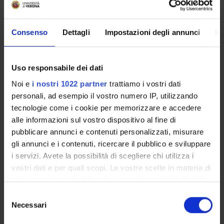
be able to assess critically the economic and social
implications of the main public intervention schemes.
Students will be also introduced to the use of scientific
Consenso
Dettagli
Impostazioni degli annunci
In
software to simulate the impact of public policies on individual
behavior.
Prerequisites and basic notions
Uso responsabile dei dati
Noi e
i nostri 1022 partner
trattiamo i vostri dati
A good knowledge of key microeconomics principles is
personali, ad esempio il vostro numero IP, utilizzando
strongly recommended. On this subject students are invited
tecnologie come i cookie per memorizzare e accedere
to follow the relevant bibliographic indications provided in the
alle informazioni sul vostro dispositivo al fine di
Microeconomics course.
pubblicare annunci e contenuti personalizzati, misurare
A basic knowldge of public economics is helpful (see the
gli annunci e i contenuti, ricercare il pubblico e sviluppare
reference material for useful textbooks)
i servizi. Avete la possibilità di scegliere chi utilizza i
Program
vostri dati e per quali scopi. Le vostre scelte in materia di
privacy sono applicabili solo su questa proprietà digitale
Main Subjects
in cui avete effettuato le vostre scelte. È possibile
S
- Taxation: impact on investment decisions and labor supply;
modificare o revocare il proprio consenso in qualsiasi
Necessari
e
choice of the tax base.
momento dalla Dichiarazione sui cookie o facendo clic
l
- Social security: impact on investment decisions and labor