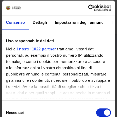
Here you can find information on the organisational
aspects of the Programme, lecture timetables, learning
activities and useful contact details for your time at the
University, from enrolment to graduation.
Consenso
Dettagli
Impostazioni degli annunci
In
Modules
Uso responsabile dei dati
Noi e
i nostri 1022 partner
trattiamo i vostri dati
personali, ad esempio il vostro numero IP, utilizzando
Back to the study plan
tecnologie come i cookie per memorizzare e accedere
alle informazioni sul vostro dispositivo al fine di
Back to the modules per semester
pubblicare annunci e contenuti personalizzati, misurare
gli annunci e i contenuti, ricercare il pubblico e sviluppare
Contemporary History
i servizi. Avete la possibilità di scegliere chi utilizza i
vostri dati e per quali scopi. Le vostre scelte in materia di
Teaching code
Credits
privacy sono applicabili solo su questa proprietà digitale
4S00755
6
in cui avete effettuato le vostre scelte. È possibile
S
modificare o revocare il proprio consenso in qualsiasi
Necessari
e
The course is given by
Contemporary History (i+p) - Modulo: II