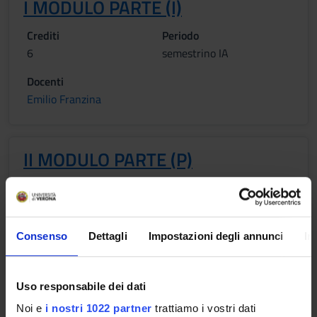
I MODULO PARTE (I)
Crediti
Periodo
6
semestrino IA
Docenti
Emilio Franzina
II MODULO PARTE (P)
Crediti
Periodo
6
Semestrino IB
Docenti
Consenso
Dettagli
Impostazioni degli annunci
In
Emilio Franzina
Uso responsabile dei dati
Obiettivi formativi
Noi e
i nostri 1022 partner
trattiamo i vostri dati