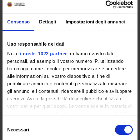
must demonstrate to be able to illustrate the development of
the various literary genres and to know pertaining authors.
TEXTS:
Consenso
Dettagli
Impostazioni degli annunci
In
Y. Bezrucka, A Synopsis of English Literature, Quiedit, Verona,
3rd. ed. 2017
Uso responsabile dei dati
Noi e
i nostri 1022 partner
trattiamo i vostri dati
2. LITERARY WORKS to be studied:
personali, ad esempio il vostro numero IP, utilizzando
tecnologie come i cookie per memorizzare e accedere
- Dryden, King Arthur, or the British Worthy, online
alle informazioni sul vostro dispositivo al fine di
- Joseph Addison, The Pleasures of the Imagination, online
pubblicare annunci e contenuti personalizzati, misurare
- William Blake, The New Jerusalem, online
gli annunci e i contenuti, ricercare il pubblico e sviluppare
- H. Walpole, The Castle of Otranto, Penguin or Oxford edition.
i servizi. Avete la possibilità di scegliere chi utilizza i
- P.B. Shelley, Queen Mab, Norton
vostri dati e per quali scopi. Le vostre scelte in materia di
privacy sono applicabili solo su questa proprietà digitale
Bibliografia
in cui avete effettuato le vostre scelte. È possibile
S
modificare o revocare il proprio consenso in qualsiasi
Quasi tutti i miei testi sono disponibili in modalità 'gold open
Necessari
e
momento dalla Dichiarazione sui cookie o facendo clic
access' e scaricabili da academia.edu:
l