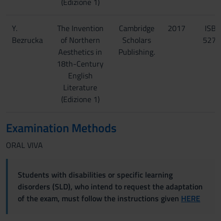
(Edizione 1)
Y.
The Invention
Cambridge
2017
ISBN
Bezrucka
of Northern
Scholars
5275
Aesthetics in
Publishing.
18th-Century
English
Literature
(Edizione 1)
Examination Methods
ORAL VIVA
Students with disabilities or specific learning
disorders (SLD), who intend to request the adaptation
of the exam, must follow the instructions given
HERE