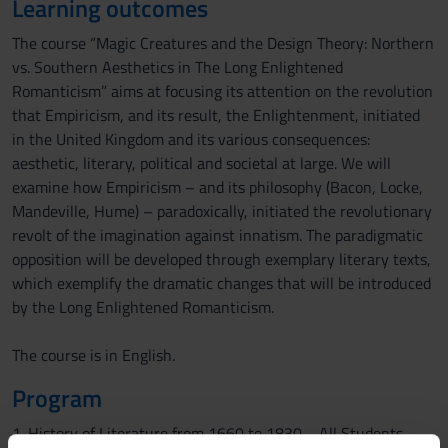
Learning outcomes
The course “Magic Creatures and the Design Theory: Northern
vs. Southern Aesthetics in The Long Enlightened
Romanticism” aims at focusing its attention on the revolution
that Empiricism, and its result, the Enlightenment, initiated
in the United Kingdom and its various consequences:
aesthetic, literary, political and societal at large. We will
examine how Empiricism – and its philosophy (Bacon, Locke,
Mandeville, Hume) – paradoxically, initiated the revolutionary
revolt of the imagination against innatism. The paradigmatic
opposition will be developed through exemplary literary texts,
which exemplify the dramatic changes that will be introduced
by the Long Enlightened Romanticism.
The course is in English.
Program
1. History of Literature from 1660 to 1830. All Students