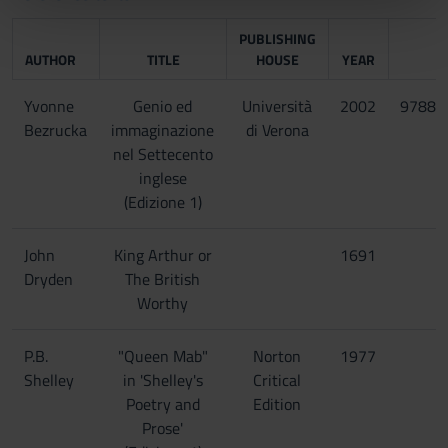
nostri partner che si occupano di analisi dei dati web,
pubblicità e social media, i quali potrebbero combinarle
PUBLISHING
con altre informazioni che hai fornito loro o che hanno
AUTHOR
TITLE
HOUSE
YEAR
raccolto dal tuo utilizzo dei loro servizi.
Yvonne
Genio ed
Università
2002
97888
Bezrucka
immaginazione
di Verona
nel Settecento
inglese
(Edizione 1)
John
King Arthur or
1691
Dryden
The British
Worthy
P.B.
"Queen Mab"
Norton
1977
Shelley
in 'Shelley's
Critical
Poetry and
Edition
Prose'