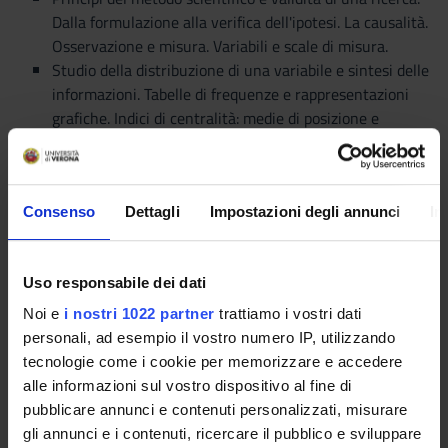
Dalla formulazione alla verifica dell'ipotesi. La causalità.
Osservazione e misura. Variabili e scale di misura.
Studio della distribuzione di una variabile e sintesi delle
informazioni. Tabelle di frequenze e rappresentazioni
grafiche. Indici di centralità: medie di posizione e
algebriche. Indici di variabilità.
Trasformazioni di variabili. La standardizzazione. Indici
sintetici composti.
La distribuzione Normale. Proprietà ed applicazioni. Uso
Consenso
Dettagli
Impostazioni degli annunci
In
della tavola della Normale standard.
Analisi della dipendenza tra due variabili. Tabelle di
Uso responsabile dei dati
frequenza a doppia entrata. Frequenze condizionate.
Indipendenza e associazione. Indici di associazione.
Noi e
i nostri 1022 partner
trattiamo i vostri dati
Dipendenza in media. Correlazione. La regressione
personali, ad esempio il vostro numero IP, utilizzando
lineare. Il metodo dei minimi quadrati. Valutazione del
tecnologie come i cookie per memorizzare e accedere
modello.
alle informazioni sul vostro dispositivo al fine di
Campionamento e Stima. L’errore di campionamento.
pubblicare annunci e contenuti personalizzati, misurare
Precisione e correttezza della stima. Il problema della
gli annunci e i contenuti, ricercare il pubblico e sviluppare