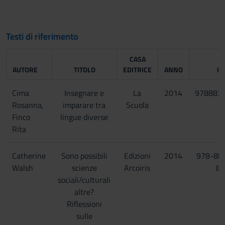
Testi di riferimento
CASA
AUTORE
TITOLO
EDITRICE
ANNO
IS
Cima
Insegnare e
La
2014
978883
Rosanna,
imparare tra
Scuola
Finco
lingue diverse
Rita
Catherine
Sono possibili
Edizioni
2014
978-88
Walsh
scienze
Arcoiris
82
sociali/culturali
altre?
Riflessioni
sulle