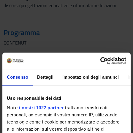
discorsi/progettazioni educative e riformularne le azioni.
Programma
CONTENUTI
1) – Introduzione al pensiero della pedagogia decoloniale.
2) - Mediazione Culturale: teorie e metodi.
Consenso
Dettagli
Impostazioni degli annunci
In
3) La lingua della casa e la lingua dei servizi. Nelle realtà dei
servizi educativi pomeridiani (nido, centri di aggregazione,
Uso responsabile dei dati
assistenza educativa domiciliare) si analizzeranno situazioni
concrete in cui sono implicati i bambini, gli educatori e i loro
Noi e
i nostri 1022 partner
trattiamo i vostri dati
genitori.
personali, ad esempio il vostro numero IP, utilizzando
tecnologie come i cookie per memorizzare e accedere
3) – Quando si è madri in un paese che ‘straniero’. Verranno
alle informazioni sul vostro dispositivo al fine di