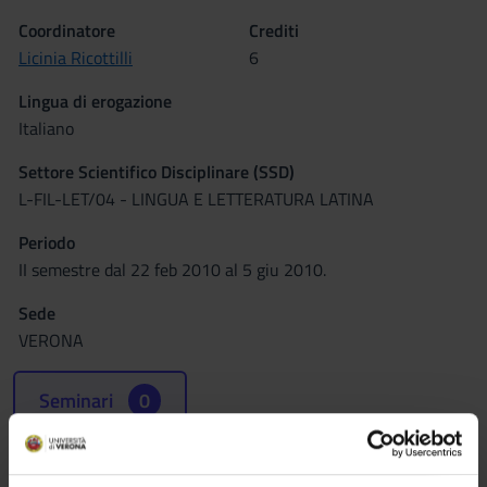
Coordinatore
Crediti
Licinia Ricottilli
6
Lingua di erogazione
Italiano
Settore Scientifico Disciplinare (SSD)
L-FIL-LET/04 - LINGUA E LETTERATURA LATINA
Periodo
II semestre dal 22 feb 2010 al 5 giu 2010.
Sede
VERONA
Seminari
0
Obiettivi formativi