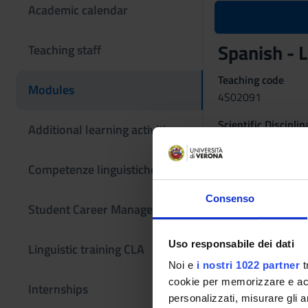
Academic calendar
Spanish - L
Teaching staff
Teaching code
Modules
4S02091
Scientific Discipli
Additional learning activities
- - -
Competenze linguistiche
Consenso
Student Career Management
Uso responsabile dei dati
Linguistic training CLA
Noi e
i nostri 1022 partner
t
cookie per memorizzare e acce
Internships
personalizzati, misurare gli an