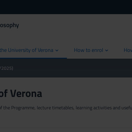
losophy
the University of Verona
How to enrol
How
cur
4/2025)
 of Verona
 the Programme, lecture timetables, learning activities and useful