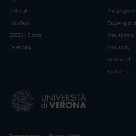
n
s
Webmail
The program
e
Help Desk
Studying at t
n
s
ESSE3 - Cineca
How to enrol
o
E-learning
How to do
Dashboard
Contact Us