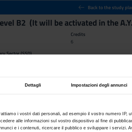
Back to the study pla
evel B2 (It will be activated in the A
Credits
6
nary Sector (SSD)
Dettagli
Impostazioni degli annunci
rattiamo i vostri dati personali, ad esempio il vostro numero IP, 
dere alle informazioni sul vostro dispositivo al fine di pubblica
nunci e i contenuti, ricercare il pubblico e sviluppare i servizi. A