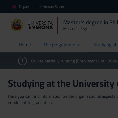
Department of Human Sciences
Master's degree in Phi
Master’s degree
Home
The programme
Studying at 
current
Course partially running (Enrollment until 202
Studying at the University
Here you can find information on the organisational aspects of
enrolment to graduation.