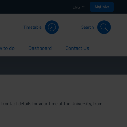
MyUnivr
ENG
Timetable
Search
 to do
Dashboard
Contact Us
rent
current
current
 contact details for your time at the University, from