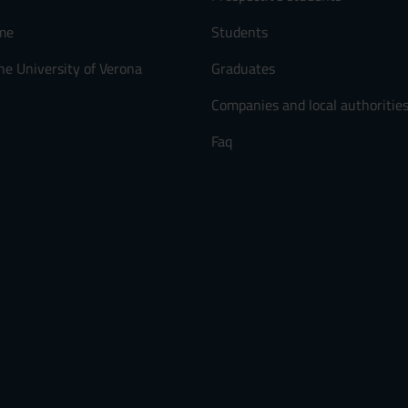
me
Students
he University of Verona
Graduates
Companies and local authoritie
Faq