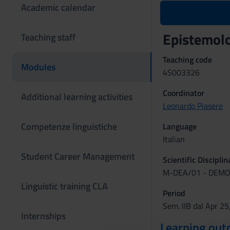
Academic calendar
Epistemol
Teaching staff
Teaching code
Modules
4S003326
Coordinator
Additional learning activities
Leonardo Piasere
Competenze linguistiche
Language
Italian
Student Career Management
Scientific Discipli
M-DEA/01 - DEM
Linguistic training CLA
Period
Sem. IIB dal Apr 25
Internships
Learning ou