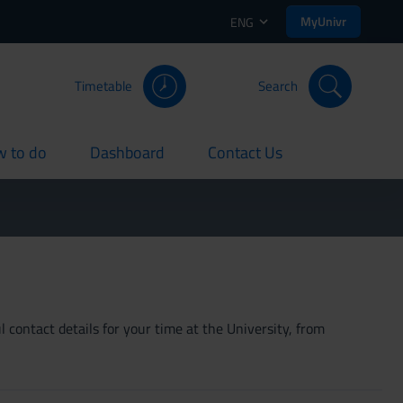
MyUnivr
ENG
Timetable
Search
 to do
Dashboard
Contact Us
rent
current
current
 contact details for your time at the University, from