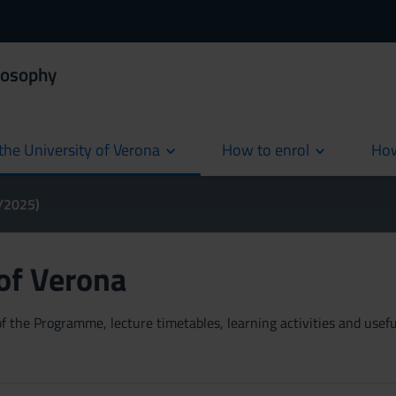
losophy
the University of Verona
How to enrol
How
cur
4/2025)
 of Verona
 the Programme, lecture timetables, learning activities and useful