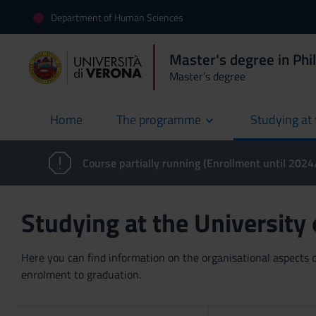
Department of Human Sciences
Master's degree in Phi
Master’s degree
Home
The programme
Studying at 
current
Course partially running (Enrollment until 202
Studying at the University
Here you can find information on the organisational aspects of
enrolment to graduation.