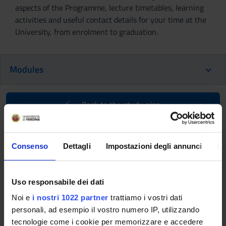
aspects of the Programme, lecture timetables, learning
activities and useful contact details for your time at the
University, from enrolment to graduation.
Modules
Back to the study plan
Back to the modules per semester
Consenso
Dettagli
Impostazioni degli annunci
In
Hystory of Christianity (m)
(2014/2015)
Uso responsabile dei dati
Teaching code
Teacher
Noi e
i nostri 1022 partner
trattiamo i vostri dati
4S003323
Mariaclara Rossi
personali, ad esempio il vostro numero IP, utilizzando
tecnologie come i cookie per memorizzare e accedere
Coordinator
Credits